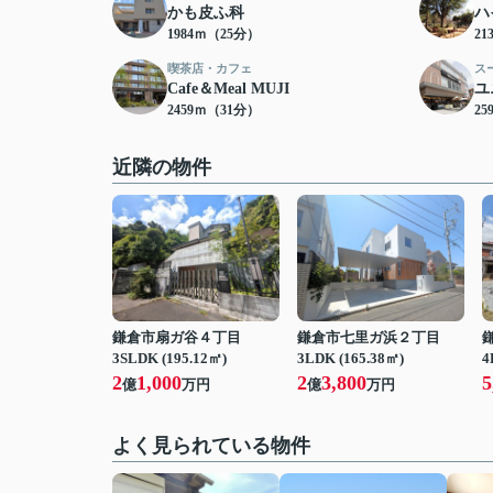
かも皮ふ科
ハ
1984ｍ（25分）
21
喫茶店・カフェ
ス
Cafe＆Meal MUJI
ユ
2459ｍ（31分）
25
近隣の物件
鎌倉市扇ガ谷４丁目
鎌倉市七里ガ浜２丁目
3SLDK (195.12㎡)
3LDK (165.38㎡)
4
2
1,000
2
3,800
5
億
万円
億
万円
よく見られている物件