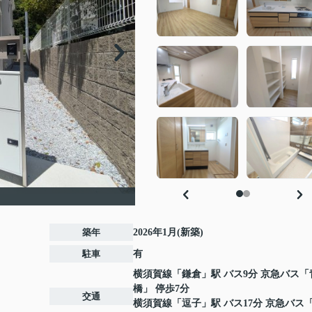
築年
2026年1月(新築)
駐車
有
横須賀線
「
鎌倉
」駅 バス9分 京急バス「
橋」 停歩7分
交通
横須賀線
「
逗子
」駅 バス17分 京急バス