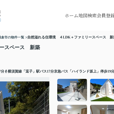
ホーム
地図検索
会員登
鎌倉市の物件一覧
自然溢れる住環境 ４LDK＋ファミリースペース 新
リースペース 新築
7分
横須賀線「逗子」駅バス17分京急バス「ハイランド坂上」停歩19