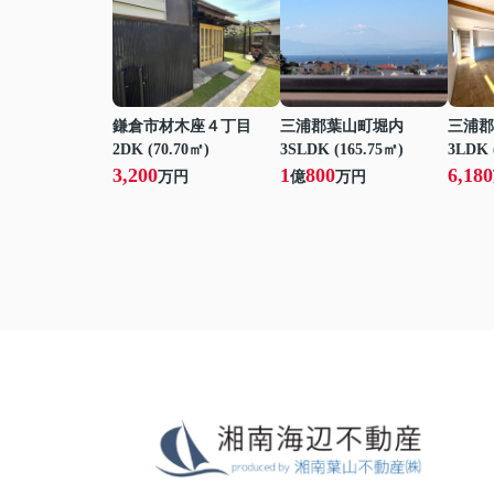
鎌倉市材木座４丁目
三浦郡葉山町堀内
三浦郡
2DK (70.70㎡)
3SLDK (165.75㎡)
3LDK 
3,200
1
800
6,180
万円
億
万円