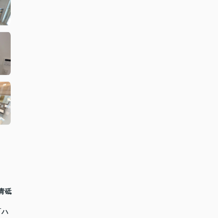
青砥
「ハ