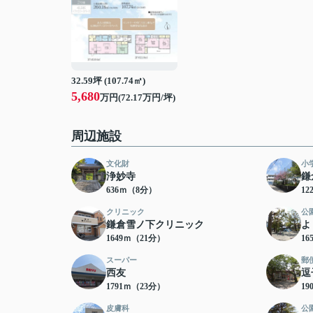
32.59坪 (107.74㎡)
5,680
万円(72.17万円/坪)
周辺施設
文化財
小
浄妙寺
鎌
636ｍ（8分）
12
クリニック
公
鎌倉雪ノ下クリニック
よ
1649ｍ（21分）
16
スーパー
郵
西友
逗
1791ｍ（23分）
19
皮膚科
公