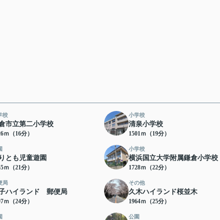
学校
小学校
倉市立第二小学校
清泉小学校
26ｍ（16分）
1501ｍ（19分）
園
小学校
りとも児童遊園
横浜国立大学附属鎌倉小学校
55ｍ（21分）
1728ｍ（22分）
便局
その他
子ハイランド 郵便局
久木ハイランド桜並木
07ｍ（24分）
1964ｍ（25分）
園
公園