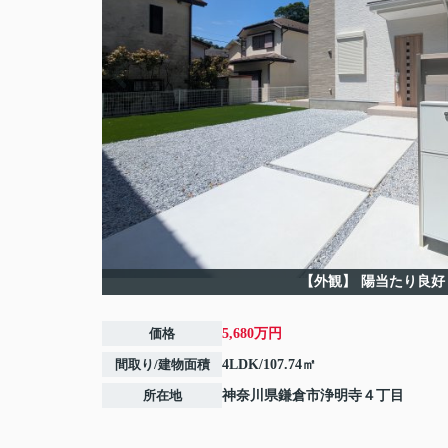
【外観】
陽当たり良好
価格
5,680万円
間取り/建物面積
4LDK/107.74㎡
所在地
神奈川県
鎌倉市
浄明寺
４丁目