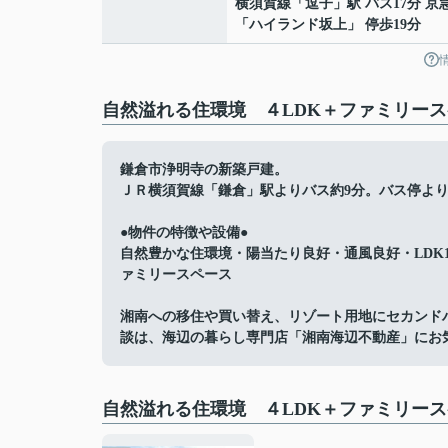
横須賀線
「
逗子
」駅 バス17分 京
「ハイランド坂上」 停歩19分
自然溢れる住環境 ４LDK＋ファミリース
鎌倉市浄明寺の新築戸建。
ＪＲ横須賀線「鎌倉」駅よりバス約9分。バス停より
●物件の特徴や設備●
自然豊かな住環境・陽当たり良好・通風良好・LDK1
ァミリースペース
湘南への移住や買い替え、リゾート用地にセカンド
談は、海辺の暮らし専門店「湘南海辺不動産」にお
自然溢れる住環境 ４LDK＋ファミリー