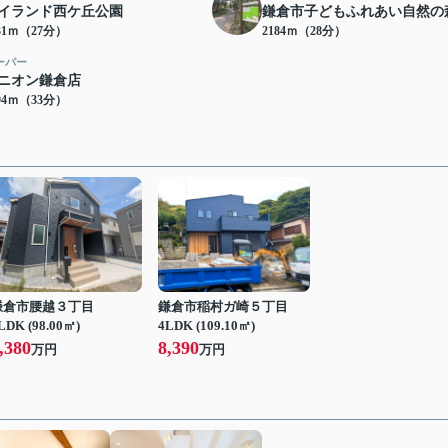
イランド西ケ丘公園
鎌倉市子どもふれあい自然の
31ｍ（27分）
2184ｍ（28分）
ーパー
ニオン鎌倉店
94ｍ（33分）
鎌倉市腰越３丁目
鎌倉市稲村ガ崎５丁目
LDK (98.00㎡)
4LDK (109.10㎡)
,380
8,390
万円
万円