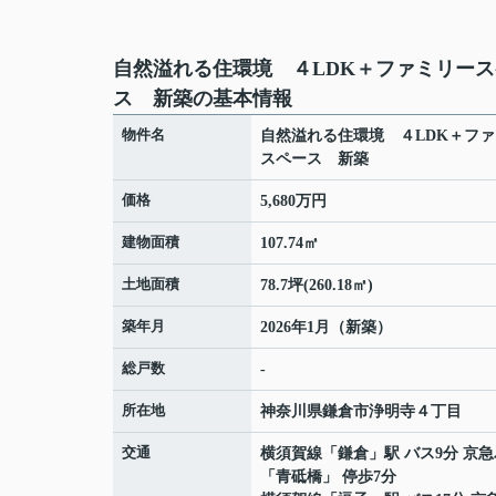
自然溢れる住環境 ４LDK＋ファミリー
ス 新築の基本情報
物件名
自然溢れる住環境 ４LDK＋フ
スペース 新築
価格
5,680万円
建物面積
107.74㎡
土地面積
78.7坪(260.18㎡)
築年月
2026年1月（新築）
総戸数
-
所在地
神奈川県
鎌倉市
浄明寺
４丁目
交通
横須賀線
「
鎌倉
」駅 バス9分 京
「青砥橋」 停歩7分