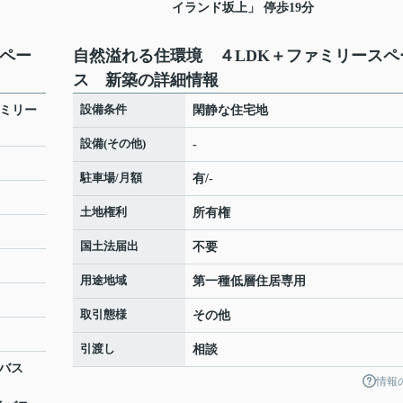
イランド坂上」 停歩19分
スペー
自然溢れる住環境 ４LDK＋ファミリースペ
ス 新築の詳細情報
設備条件
ァミリー
閑静な住宅地
設備(その他)
-
駐車場/月額
有/-
土地権利
所有権
国土法届出
不要
用途地域
第一種低層住居専用
取引態様
その他
引渡し
相談
急バス
情報