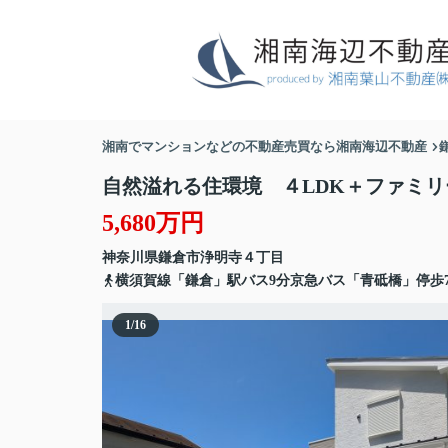
湘南でマンションなどの不動産売買なら湘南海辺不動産
自然溢れる住環境 ４LDK＋ファミ
5,680万円
神奈川県
鎌倉市
浄明寺
４丁目
横須賀線「鎌倉」駅バス9分京急バス「青砥橋」停歩
1
/
16