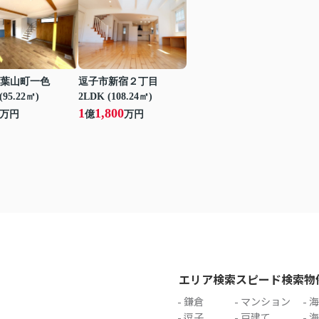
葉山町一色
逗子市新宿２丁目
(95.22㎡)
2LDK (108.24㎡)
1
1,800
万円
億
万円
エリア検索
スピード検索
物
鎌倉
マンション
海
逗子
戸建て
海