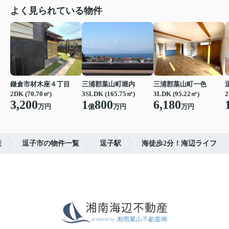
よく見られている物件
鎌倉市材木座４丁目
三浦郡葉山町堀内
三浦郡葉山町一色
2DK (70.70㎡)
3SLDK (165.75㎡)
3LDK (95.22㎡)
2
3,200
1
800
6,180
万円
億
万円
万円
産
逗子市の物件一覧
逗子駅
海徒歩2分！海辺ライフ