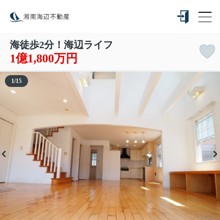
海徒歩2分！海辺ライフ
1億1,800万円
1
/
15