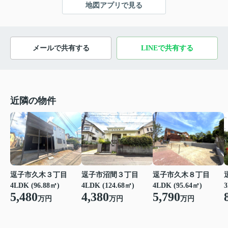
地図アプリで見る
メールで共有する
LINEで共有する
近隣の物件
逗子市沼間３丁目
逗子市久木８丁目
逗子市久木３丁目
4LDK (124.68㎡)
4LDK (95.64㎡)
3
4LDK (96.88㎡)
4,380
5,790
5,480
万円
万円
万円