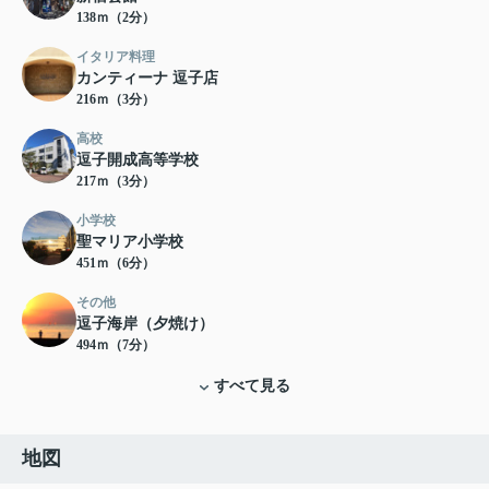
138ｍ（2分）
イタリア料理
カンティーナ 逗子店
216ｍ（3分）
高校
逗子開成高等学校
217ｍ（3分）
小学校
聖マリア小学校
451ｍ（6分）
その他
逗子海岸（夕焼け）
494ｍ（7分）
すべて見る
地図