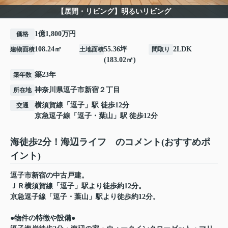
【居間・リビング】明るいリビング
1億1,800万円
価格
108.24㎡
55.36坪
2LDK
建物面積
土地面積
間取り
(183.02㎡)
築23年
築年数
神奈川県
逗子市
新宿
２丁目
所在地
横須賀線
「
逗子
」駅 徒歩12分
交通
京急逗子線
「
逗子・葉山
」駅 徒歩12分
海徒歩2分！海辺ライフ のコメント(おすすめポ
イント)
逗子市新宿の中古戸建。
ＪＲ横須賀線「逗子」駅より徒歩約12分。
京急逗子線「逗子・葉山」駅より徒歩約12分。
●物件の特徴や設備●