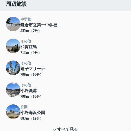
周辺施設
中学校
鎌倉市立第一中学校
555ｍ（7分）
その他
和賀江島
713ｍ（9分）
その他
逗子マリーナ
796ｍ（10分）
その他
小坪漁港
798ｍ（10分）
公園
小坪海浜公園
883ｍ（12分）
すべて見る