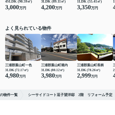
4SLDK (90.59㎡)
3LDK (89.11㎡)
1LDK (55.41㎡)
1
3,000
4,200
3,350
万円
万円
万円
よく見られている物件
三浦郡葉山町一色
三浦郡葉山町堀内
三浦郡葉山町長柄
3LDK (72.17㎡)
3LDK (80.12㎡)
3LDK (78.26㎡)
2
4,980
3,980
2,999
万円
万円
万円
の物件一覧
シーサイドコート逗子望洋邸 2階 リフォーム予定