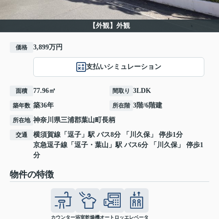
【外観】外観
3,899万円
価格
支払いシミュレーション
77.96㎡
3LDK
面積
間取り
築36年
3階/6階建
築年数
所在階
神奈川県
三浦郡葉山町
長柄
所在地
横須賀線
「
逗子
」駅 バス8分 「川久保」 停歩1分
交通
京急逗子線
「
逗子・葉山
」駅 バス6分 「川久保」 停歩1
分
物件の特徴
カウンター
浴室乾燥機
オートロッ
エレベータ