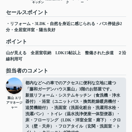
キッチン
ク
ー
セールスポイント
・リフォーム・3LDK・自然を身近に感じられる・バス停徒歩2
分・全居室洋室・陽当良好
ポイント
山が見える
全居室収納
LDK15帖以上
整備された歩道
２沿
線利用可
担当者のコメント
都内などへの車でのアクセスに便利な立地に建つ
「藤和ガーデンハウス葉山」3階のお部屋です。
新規リフォーム・システムキッチン（食洗機・浄水
葉山 エリ
器付）・浴室（ユニットバス・換気乾燥暖房機付・
アマネージ
ャー
追焚機能付）・洗面室（洗面化粧台・洗濯用水栓・
洗濯パン）・トイレ（温水洗浄便座一体型便器）・
床・フローリング（LDK・洋室全室・廊下）・クロ
ス（壁・天井）・フロアタイル（玄関・洗面室・ト