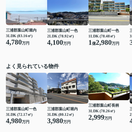
三浦郡葉山町堀内
三浦郡葉山町一色
三浦郡葉山町一色
3LDK (83.16㎡)
2LDK (78.92㎡)
1LDK (78.48㎡)
3
4,780
4,100
1
2,980
万円
万円
億
万円
よく見られている物件
三浦郡葉山町長柄
三浦郡葉山町一色
三浦郡葉山町堀内
3LDK (78.26㎡)
3LDK (72.17㎡)
3LDK (80.12㎡)
2
2,999
万円
4,980
3,980
万円
万円