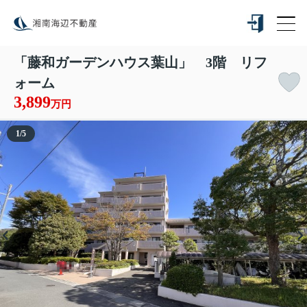
「藤和ガーデンハウス葉山」 3階 リフ
ォーム
3,899
万円
1
/
5