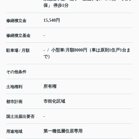
保」 停歩1分
15,540円
修繕積立金
-
修繕積立基金
- / 小型車/月額8000円（車は原則1住戸1台ま
駐車場 / 月額
で）
その他条件
所有権
土地権利
市街化区域
都市計画
-
国土法届出要否
第一種低層住居専用
用途地域