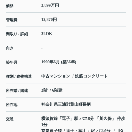
3,899万円
価格
12,870円
管理費
3LDK
間取り / 詳細
-
向き
1990年6月 (築36年)
築年月
中古マンション / 鉄筋コンクリート
種別 / 建物構造
3階 / 6階建
所在階 / 階建
神奈川県
三浦郡葉山町
長柄
所在地
横須賀線
「
逗子
」駅 バス8分 「川久保」 停歩
交通
1分
京急逗子線
「
逗子・葉山
」駅 バス6分 「川久