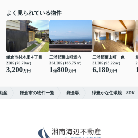
よく見られている物件
鎌倉市材木座４丁目
三浦郡葉山町堀内
三浦郡葉山町一色
2DK (70.70㎡)
3SLDK (165.75㎡)
3LDK (95.22㎡)
2
3,200
1
800
6,180
万円
億
万円
万円
動産
鎌倉市の物件一覧
鎌倉駅
緑豊かな住環境 8DK