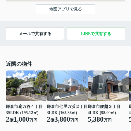
地図アプリで見る
メールで共有する
LINEで共有する
近隣の物件
鎌倉市扇ガ谷４丁目
鎌倉市七里ガ浜２丁目
鎌倉市腰越３丁目
3SLDK (195.12㎡)
3LDK (165.38㎡)
4LDK (98.00㎡)
4
2
1,000
2
3,800
5,380
億
万円
億
万円
万円