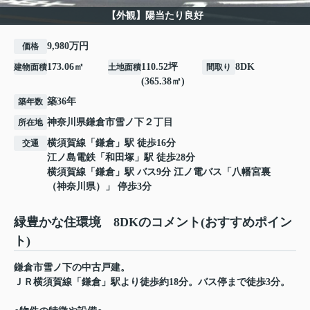
【外観】陽当たり良好
9,980万円
価格
173.06㎡
110.52坪
8DK
建物面積
土地面積
間取り
(365.38㎡)
築36年
築年数
神奈川県
鎌倉市
雪ノ下
２丁目
所在地
横須賀線
「
鎌倉
」駅 徒歩16分
交通
江ノ島電鉄
「
和田塚
」駅 徒歩28分
横須賀線
「
鎌倉
」駅 バス9分 江ノ電バス「八幡宮裏
（神奈川県）」 停歩3分
緑豊かな住環境 8DKのコメント(おすすめポイン
ト)
鎌倉市雪ノ下の中古戸建。
ＪＲ横須賀線「鎌倉」駅より徒歩約18分。バス停まで徒歩3分。