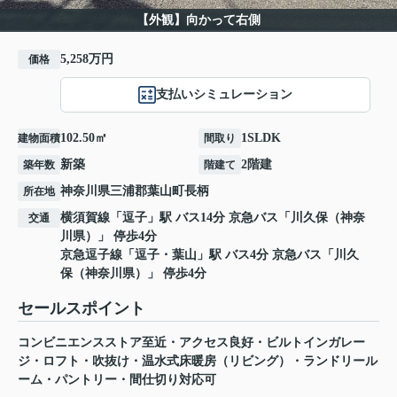
【外観】向かって右側
5,258万円
価格
支払いシミュレーション
102.50㎡
1SLDK
建物面積
間取り
新築
2階建
築年数
階建て
神奈川県
三浦郡葉山町
長柄
所在地
横須賀線
「
逗子
」駅 バス14分 京急バス「川久保（神奈
交通
川県）」 停歩4分
京急逗子線
「
逗子・葉山
」駅 バス4分 京急バス「川久
保（神奈川県）」 停歩4分
セールスポイント
コンビニエンスストア至近・アクセス良好・ビルトインガレー
ジ・ロフト・吹抜け・温水式床暖房（リビング）・ランドリール
ーム・パントリー・間仕切り対応可