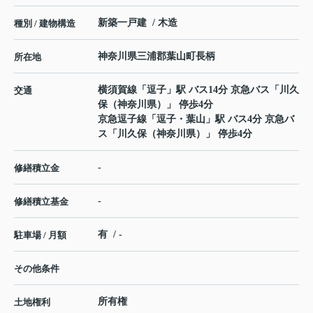
新築一戸建 / 木造
種別 / 建物構造
神奈川県
三浦郡葉山町
長柄
所在地
横須賀線
「
逗子
」駅 バス14分 京急バス「川久
交通
保（神奈川県）」 停歩4分
京急逗子線
「
逗子・葉山
」駅 バス4分 京急バ
ス「川久保（神奈川県）」 停歩4分
-
修繕積立金
-
修繕積立基金
有 / -
駐車場 / 月額
その他条件
所有権
土地権利