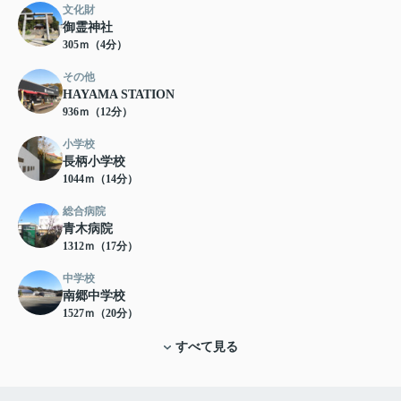
文化財
御霊神社
305ｍ（4分）
その他
HAYAMA STATION
936ｍ（12分）
小学校
長柄小学校
1044ｍ（14分）
総合病院
青木病院
1312ｍ（17分）
中学校
南郷中学校
1527ｍ（20分）
すべて見る