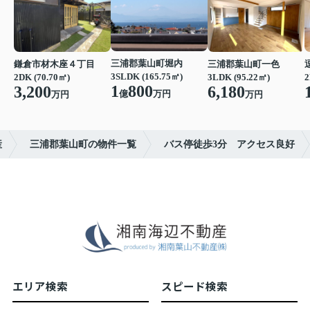
三浦郡葉山町堀内
鎌倉市材木座４丁目
三浦郡葉山町一色
3SLDK (165.75㎡)
2DK (70.70㎡)
3LDK (95.22㎡)
2
1
800
3,200
6,180
億
万円
万円
万円
産
三浦郡葉山町の物件一覧
バス停徒歩3分 アクセス良好
エリア検索
スピード検索