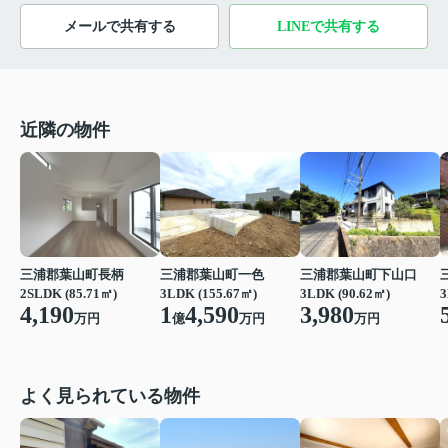
メールで共有する
LINEで共有する
近隣の物件
三浦郡葉山町長柄
三浦郡葉山町一色
三浦郡葉山町下山口
2SLDK (85.71㎡)
3LDK (155.67㎡)
3LDK (90.62㎡)
3
4,190
1
4,590
3,980
万円
億
万円
万円
よく見られている物件