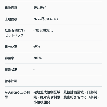
102.50㎡
建物面積
26.75坪(88.45㎡)
土地面積
-/無 記載なし
私道負担面積 /
セットバック
60%
建ぺい率
200%
容積率
-
接道状況
-
都市計画
宅地造成規制区域・景観計画区域・日影制
その他法令上の制
限
限・絶対高さ制限・葉山町まちづくり条例・
小規模開発