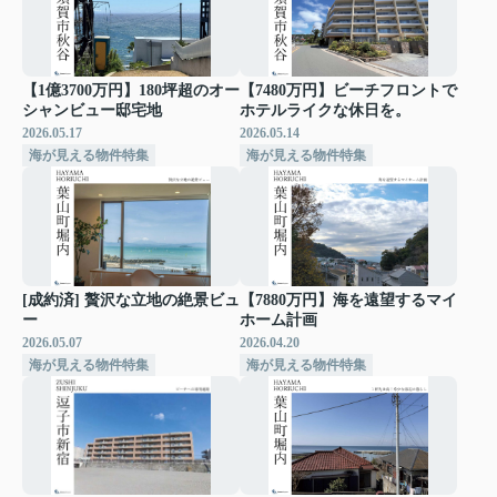
【1億3700万円】180坪超のオー
【7480万円】ビーチフロントで
シャンビュー邸宅地
ホテルライクな休日を。
2026.05.17
2026.05.14
海が見える物件特集
海が見える物件特集
[成約済] 贅沢な立地の絶景ビュ
【7880万円】海を遠望するマイ
ー
ホーム計画
2026.05.07
2026.04.20
海が見える物件特集
海が見える物件特集