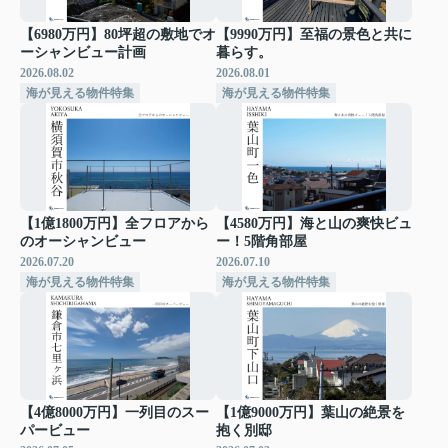
【6980万円】80坪超の敷地でオ
【9990万円】至福の景色と共に
ーシャンビュー計画
暮らす。
2026.08.02
2026.08.01
海が見える物件特集
海が見える物件特集
【1億1800万円】全フロアから
【4580万円】海と山の爽快ビュ
のオーシャンビュー
ー！5階角部屋
2026.07.20
2026.07.10
海が見える物件特集
海が見える物件特集
【4億8000万円】一列目のスー
【1億9000万円】葉山の絶景を
パービュー
抱く別邸