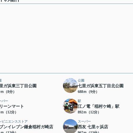
園
公園
里ガ浜東三丁目公園
七里ガ浜東五丁目北公園
29ｍ（8分）
688ｍ（9分）
ーパー
駅
リーンマート
江ノ電「稲村ケ崎」駅
89ｍ（12分）
892ｍ（12分）
ンビニエンスストア
スーパー
ブンイレブン鎌倉稲村ガ崎店
西友 七里ヶ浜店
54ｍ（12分）
967ｍ（13分）