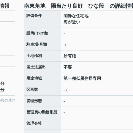
情報
南東角地 陽当たり良好 ひな段 の詳細情
設備条件
段
閑静な住宅地
海が近い
設備(その他)
-
駐車場/月額
-/-
土地権利
所有権
国土法届出
不要
用途地域
第一種低層住居専用
2分
区画数
3分
- / -
情報の見方
管理形態
-
管理員の勤務形態
-
管理会社
-