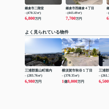
鎌倉市二階堂
鎌倉市西鎌倉４丁目
- (470.32㎡)
- (443.49㎡)
-
6,800
7,700
6
万円
万円
よく見られている物件
三浦郡葉山町堀内
横須賀市秋谷１丁目
三浦郡
- (283.76㎡)
- (370.35㎡)
- (261
6,980
1
8,000
6,500
万円
億
万円