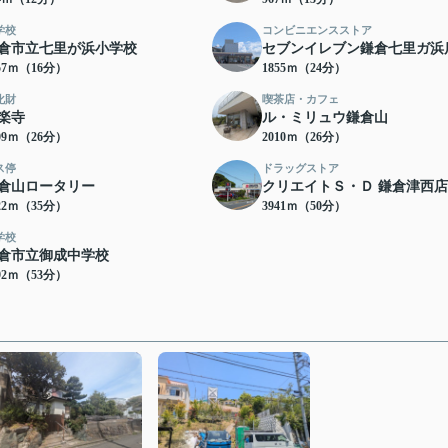
学校
コンビニエンスストア
倉市立七里が浜小学校
セブンイレブン鎌倉七里ガ浜
57ｍ（16分）
1855ｍ（24分）
化財
喫茶店・カフェ
楽寺
ル・ミリュウ鎌倉山
09ｍ（26分）
2010ｍ（26分）
ス停
ドラッグストア
倉山ロータリー
クリエイトＳ・Ｄ 鎌倉津西店
22ｍ（35分）
3941ｍ（50分）
学校
倉市立御成中学校
92ｍ（53分）