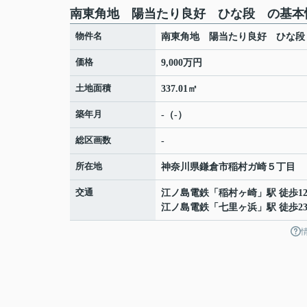
南東角地 陽当たり良好 ひな段 の基本
物件名
南東角地 陽当たり良好 ひな
価格
9,000万円
土地面積
337.01㎡
築年月
-（-）
総区画数
-
所在地
神奈川県
鎌倉市
稲村ガ崎
５丁目
交通
江ノ島電鉄
「
稲村ヶ崎
」駅 徒歩1
江ノ島電鉄
「
七里ヶ浜
」駅 徒歩2