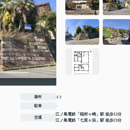
築年
-(-)
駐車
-
江ノ島電鉄
「
稲村ヶ崎
」駅 徒歩12分
交通
江ノ島電鉄
「
七里ヶ浜
」駅 徒歩23分