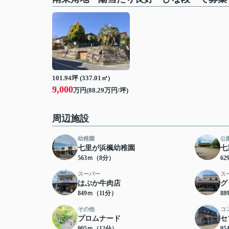
101.94坪 (337.01㎡)
9,000
万円(88.29万円/坪)
周辺施設
幼稚園
公
七里が浜楓幼稚園
七
563ｍ（8分）
6
スーパー
ス
はぶか牛肉店
グ
849ｍ（11分）
8
その他
コ
プロムナード
セ
905ｍ（12分）
9