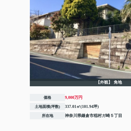
【外観】
角地
価格
9,000万円
土地面積(坪数)
337.01㎡(101.94坪)
所在地
神奈川県
鎌倉市
稲村ガ崎
５丁目