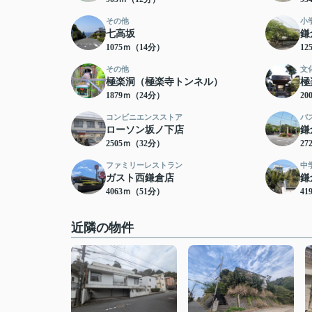
その他
小
七高坂
鎌
1075ｍ（14分）
12
その他
文
極楽洞（極楽寺トンネル）
極
1879ｍ（24分）
20
コンビニエンスストア
バ
ローソン坂ノ下店
鎌
2505ｍ（32分）
27
ファミリーレストラン
中
ガスト西鎌倉店
鎌
4063ｍ（51分）
41
近隣の物件