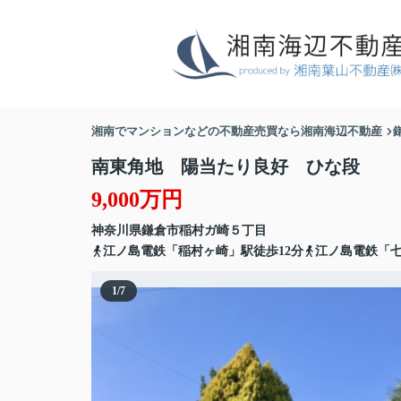
湘南でマンションなどの不動産売買なら湘南海辺不動産
南東角地 陽当たり良好 ひな段
9,000万円
神奈川県
鎌倉市
稲村ガ崎
５丁目
江ノ島電鉄「稲村ヶ崎」駅徒歩12分
江ノ島電鉄「七
1
/
7