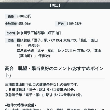
【周辺】
9,800万円
価格
4958.00㎡
1499.78坪
土地面積
坪数
神奈川県
三浦郡葉山町
下山口
所在地
横須賀線
「
逗子
」駅 バス19分 京急バス「葉山（葉山
交通
町）」 停歩3分
京急逗子線
「
逗子・葉山
」駅 バス11分 京急バス「葉山
（葉山町）」 停歩3分
高台 眺望・陽当良好のコメント(おすすめポイン
ト)
三浦郡葉山町下山口の建築条件なしの売地です。
ＪＲ横須賀線「逗子」駅よりバス乗車約19分。
京急逗子線「逗子・葉山」駅よりバス乗車約11分。
●物件の特徴や設備●