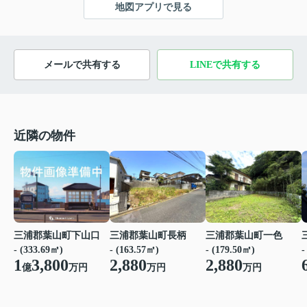
地図アプリで見る
メールで共有する
LINEで共有する
近隣の物件
三浦郡葉山町長柄
三浦郡葉山町一色
三浦郡葉山町下山口
- (163.57㎡)
- (179.50㎡)
-
- (333.69㎡)
2,880
2,880
1
3,800
万円
万円
億
万円