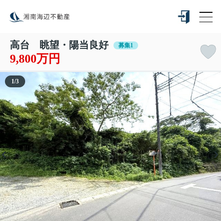
高台 眺望・陽当良好
募集1
9,800万円
1
/
3