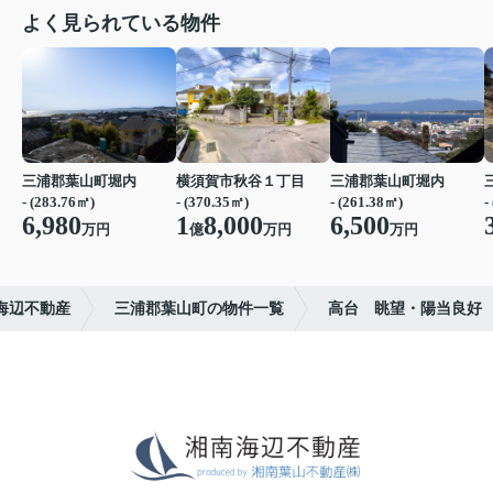
よく見られている物件
三浦郡葉山町堀内
横須賀市秋谷１丁目
三浦郡葉山町堀内
- (283.76㎡)
- (370.35㎡)
- (261.38㎡)
-
6,980
1
8,000
6,500
万円
億
万円
万円
海辺不動産
三浦郡葉山町の物件一覧
高台 眺望・陽当良好