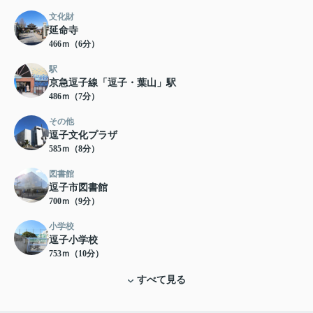
文化財
延命寺
466ｍ（6分）
駅
京急逗子線「逗子・葉山」駅
486ｍ（7分）
その他
逗子文化プラザ
585ｍ（8分）
図書館
逗子市図書館
700ｍ（9分）
小学校
逗子小学校
753ｍ（10分）
すべて見る