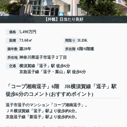
【外観】日当たり良好
5,490万円
価格
73.60㎡
3LDK
面積
間取り
築28年
6階/6階建
築年数
所在階
神奈川県
逗子市
逗子
２丁目
所在地
横須賀線
「
逗子
」駅 徒歩6分
交通
京急逗子線
「
逗子・葉山
」駅 徒歩6分
「コープ湘南逗子」6階 JR横須賀線「逗子」駅
徒歩6分のコメント(おすすめポイント)
逗子市逗子のマンション「コープ湘南逗子」。
ＪＲ横須賀線「逗子」駅より徒歩約6分。
京急逗子線「新逗子」駅より徒歩約6分。