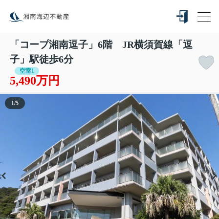
「コープ湘南逗子」6階 JR横須賀線「逗
子」駅徒歩6分
空室1
5,490万円
1
/
5