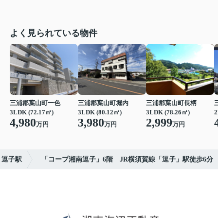
よく見られている物件
三浦郡葉山町一色
三浦郡葉山町堀内
三浦郡葉山町長柄
3LDK (72.17㎡)
3LDK (80.12㎡)
3LDK (78.26㎡)
2
4,980
3,980
2,999
万円
万円
万円
逗子駅
「コープ湘南逗子」6階 JR横須賀線「逗子」駅徒歩6分