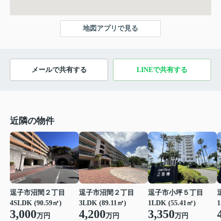
地図アプリで見る
メールで共有する
LINEで共有する
近隣の物件
逗子市沼間２丁目
逗子市沼間２丁目
逗子市小坪５丁目
4SLDK (90.59㎡)
3LDK (89.11㎡)
1LDK (55.41㎡)
1
3,000
4,200
3,350
万円
万円
万円