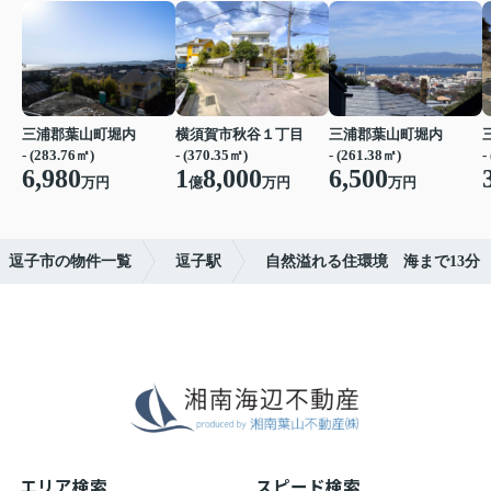
三浦郡葉山町堀内
横須賀市秋谷１丁目
三浦郡葉山町堀内
- (283.76㎡)
- (370.35㎡)
- (261.38㎡)
-
6,980
1
8,000
6,500
万円
億
万円
万円
逗子市の物件一覧
逗子駅
自然溢れる住環境 海まで13分
エリア検索
スピード検索