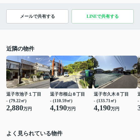
メールで共有する
LINEで共有する
近隣の物件
逗子市池子１丁目
逗子市桜山８丁目
逗子市久木８丁目
- (79.22㎡)
- (110.59㎡)
- (133.71㎡)
-
2,880
4,190
4,190
万円
万円
万円
よく見られている物件