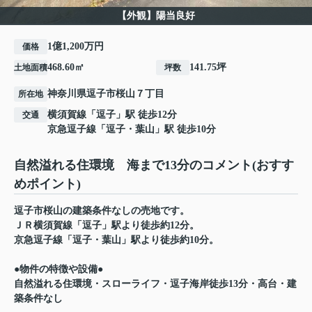
【外観】陽当良好
1億1,200万円
価格
468.60㎡
141.75坪
土地面積
坪数
神奈川県
逗子市
桜山
７丁目
所在地
横須賀線
「
逗子
」駅 徒歩12分
交通
京急逗子線
「
逗子・葉山
」駅 徒歩10分
自然溢れる住環境 海まで13分のコメント(おすす
めポイント)
逗子市桜山の建築条件なしの売地です。
ＪＲ横須賀線「逗子」駅より徒歩約12分。
京急逗子線「逗子・葉山」駅より徒歩約10分。
●物件の特徴や設備●
自然溢れる住環境・スローライフ・逗子海岸徒歩13分・高台・建
築条件なし