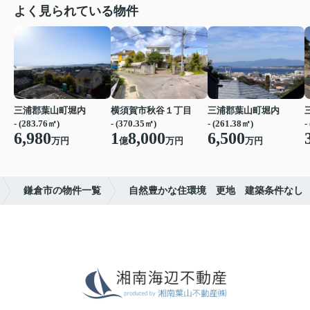
よく見られている物件
三浦郡葉山町堀内
横須賀市秋谷１丁目
三浦郡葉山町堀内
- (283.76㎡)
- (370.35㎡)
- (261.38㎡)
-
6,980
1
8,000
6,500
万円
億
万円
万円
鎌倉市の物件一覧
自然豊かな住環境 更地 建築条件なし