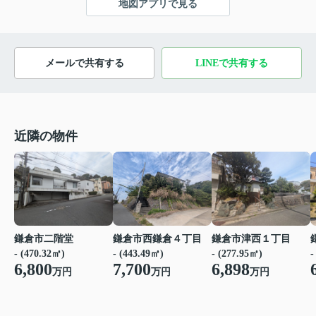
地図アプリで見る
メールで共有する
LINEで共有する
近隣の物件
鎌倉市西鎌倉４丁目
鎌倉市二階堂
鎌倉市津西１丁目
- (443.49㎡)
- (470.32㎡)
- (277.95㎡)
-
7,700
6,800
6,898
万円
万円
万円