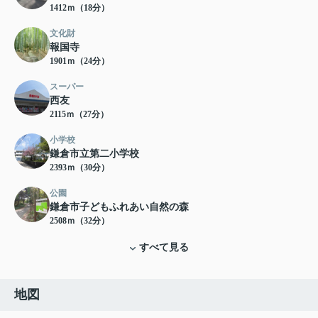
1412ｍ（18分）
文化財
報国寺
1901ｍ（24分）
スーパー
西友
2115ｍ（27分）
小学校
鎌倉市立第二小学校
2393ｍ（30分）
公園
鎌倉市子どもふれあい自然の森
2508ｍ（32分）
すべて見る
地図