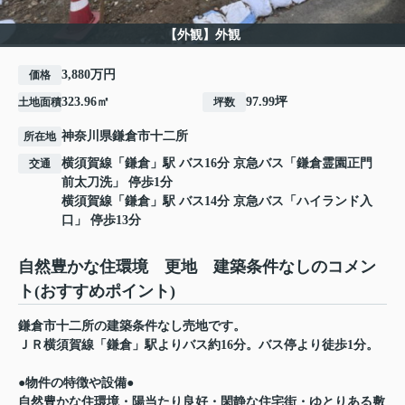
【外観】外観
3,880万円
価格
323.96㎡
97.99坪
土地面積
坪数
神奈川県
鎌倉市
十二所
所在地
横須賀線
「
鎌倉
」駅 バス16分 京急バス「鎌倉霊園正門
交通
前太刀洗」 停歩1分
横須賀線
「
鎌倉
」駅 バス14分 京急バス「ハイランド入
口」 停歩13分
自然豊かな住環境 更地 建築条件なしのコメン
ト(おすすめポイント)
鎌倉市十二所の建築条件なし売地です。
ＪＲ横須賀線「鎌倉」駅よりバス約16分。バス停より徒歩1分。
●物件の特徴や設備●
自然豊かな住環境・陽当たり良好・閑静な住宅街・ゆとりある敷