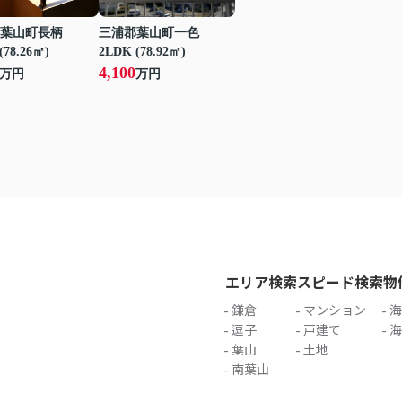
葉山町長柄
三浦郡葉山町一色
(78.26㎡)
2LDK (78.92㎡)
4,100
万円
万円
エリア検索
スピード検索
物
鎌倉
マンション
海
逗子
戸建て
海
葉山
土地
南葉山