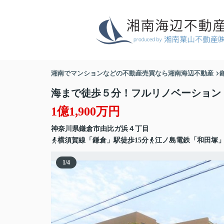
湘南でマンションなどの不動産売買なら湘南海辺不動産
海まで徒歩５分！フルリノベーショ
1億1,900万円
神奈川県
鎌倉市
由比ガ浜
４丁目
横須賀線「鎌倉」駅徒歩15分
江ノ島電鉄「和田塚」
1
/
4