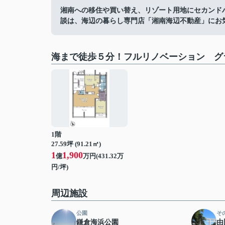
湘南への移住や買い替え、リゾート用地にセカンド
談は、海辺の暮らし専門店「湘南海辺不動産」にお
海まで徒歩５分！フルリノベーション グ
1階
27.59坪 (91.21㎡)
1
1,900
億
万円(431.32万
円/坪)
周辺施設
公園
そ
鎌倉海浜公園
由