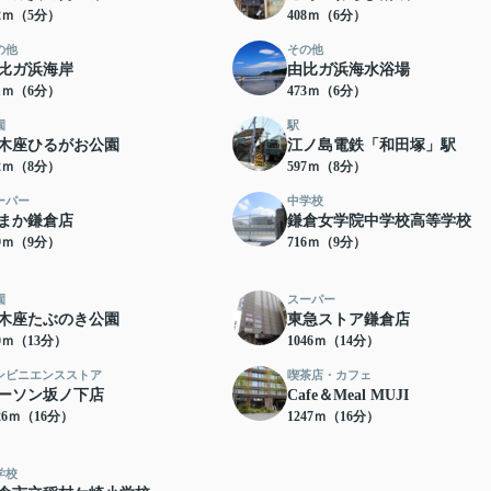
62ｍ（5分）
408ｍ（6分）
の他
その他
比ガ浜海岸
由比ガ浜海水浴場
21ｍ（6分）
473ｍ（6分）
園
駅
木座ひるがお公園
江ノ島電鉄「和田塚」駅
72ｍ（8分）
597ｍ（8分）
ーパー
中学校
まか鎌倉店
鎌倉女学院中学校高等学校
49ｍ（9分）
716ｍ（9分）
園
スーパー
木座たぶのき公園
東急ストア鎌倉店
80ｍ（13分）
1046ｍ（14分）
ンビニエンスストア
喫茶店・カフェ
ーソン坂ノ下店
Cafe＆Meal MUJI
26ｍ（16分）
1247ｍ（16分）
学校