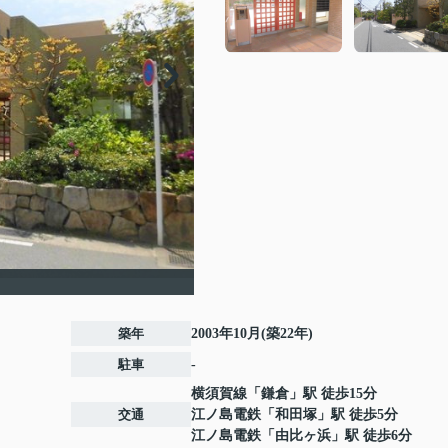
築年
2003年10月(築22年)
駐車
-
横須賀線
「
鎌倉
」駅 徒歩15分
交通
江ノ島電鉄
「
和田塚
」駅 徒歩5分
江ノ島電鉄
「
由比ヶ浜
」駅 徒歩6分