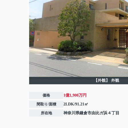
【外観】
外観
価格
1億1,900万円
間取り/面積
2LDK/91.21㎡
所在地
神奈川県
鎌倉市
由比ガ浜
４丁目