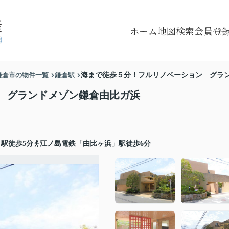
ホーム
地図検索
会員登
鎌倉市の物件一覧
鎌倉駅
海まで徒歩５分！フルリノベーション グラ
ン グランドメゾン鎌倉由比ガ浜
駅徒歩5分
江ノ島電鉄「由比ヶ浜」駅徒歩6分