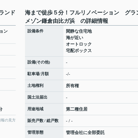
ランド
海まで徒歩５分！フルリノベーション グラ
メゾン鎌倉由比ガ浜 の詳細情報
設備条件
ション
閑静な住宅地
海が近い
オートロック
宅配ボックス
設備(その他)
-
駐車場/月額
-/-
土地権利
所有権
国土法届出
-
用途地域
分
第二種住居
情報の見方
販売戸数 / 総戸数
- / -
管理形態
管理会社に全部委託