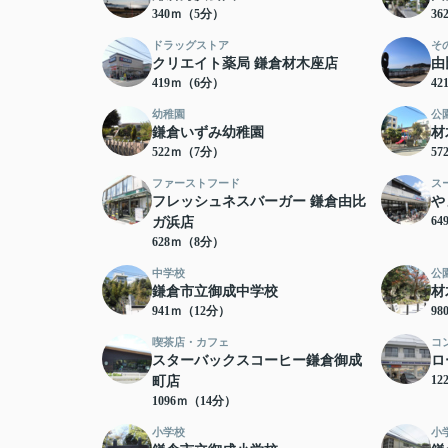
340ｍ（5分）
3
ドラッグストア
そ
クリエイト薬局 鎌倉材木座店
由
419ｍ（6分）
4
幼稚園
公
鎌倉いずみ幼稚園
材
522ｍ（7分）
5
ファーストフード
ス
フレッシュネスバーガー 鎌倉由比
や
6
ガ浜店
628ｍ（8分）
中学校
公
鎌倉市立御成中学校
材
941ｍ（12分）
9
喫茶店・カフェ
コ
スターバックスコーヒー鎌倉御成
ロ
12
町店
1096ｍ（14分）
小学校
小