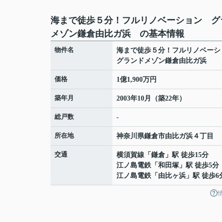
海まで徒歩５分！フルリノベーション グ
メゾン鎌倉由比ガ浜 の基本情報
物件名
海まで徒歩５分！フルリノベー
グランドメゾン鎌倉由比ガ浜
価格
1億1,900万円
築年月
2003年10月（築22年）
総戸数
-
所在地
神奈川県
鎌倉市
由比ガ浜
４丁目
交通
横須賀線
「
鎌倉
」駅 徒歩15分
江ノ島電鉄
「
和田塚
」駅 徒歩5分
江ノ島電鉄
「
由比ヶ浜
」駅 徒歩6