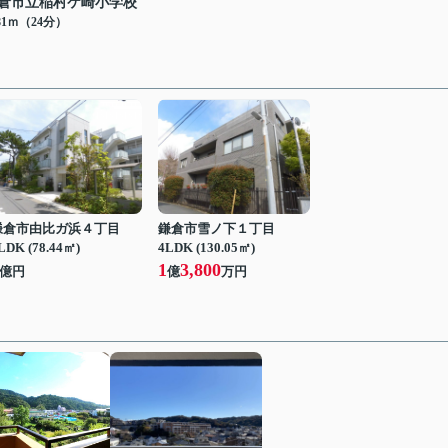
倉市立稲村ケ崎小学校
81ｍ（24分）
鎌倉市由比ガ浜４丁目
鎌倉市雪ノ下１丁目
LDK (78.44㎡)
4LDK (130.05㎡)
1
3,800
億円
億
万円