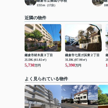
鎌倉市立御成小学校
鎌
1355ｍ（17分）
18
近隣の物件
鎌倉市材木座３丁目
鎌倉市七里ガ浜東２丁目
2LDK (61.02㎡)
3LDK (87.98㎡)
2
5,730
5,390
1
万円
万円
よく見られている物件