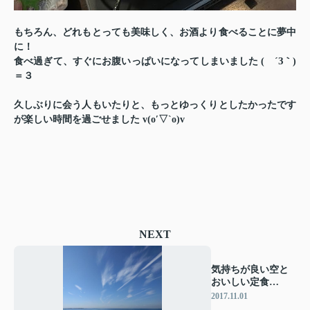
もちろん、どれもとっても美味しく、お酒より食べることに夢中
に！
食べ過ぎて、すぐにお腹いっぱいになってしまいました ( ´З｀)
＝３
久しぶりに会う人もいたりと、もっとゆっくりとしたかったです
が楽しい時間を過ごせました v(o′▽`o)v
NEXT
気持ちが良い空と
おいしい定食
（29.11．1）
2017.11.01