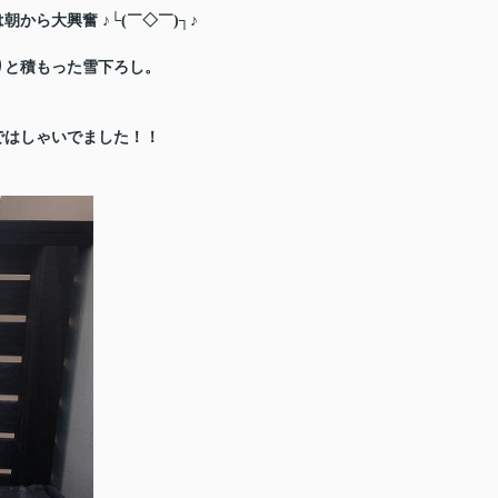
ら大興奮 ♪└(￣◇￣)┐♪
りと積もった雪下ろし。
ではしゃいでました！！