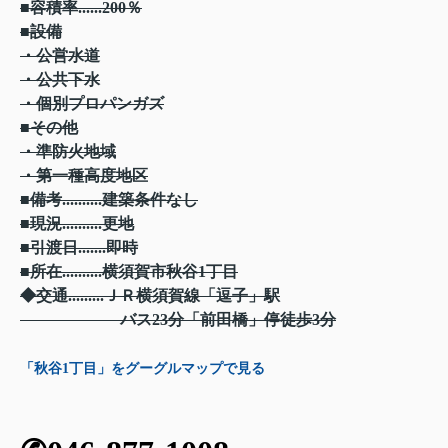
■容積率......200％
■設備
・公営水道
・公共下水
・個別プロパンガズ
■その他
・準防火地域
・第一種高度地区
■備考..........建築条件なし
■現況..........更地
■引渡日.......即時
■所在..........横須賀市秋谷1丁目
◆交通.........ＪＲ横須賀線「逗子」駅
バス23分「前田橋」停徒歩3分
「秋谷1丁目」をグーグルマップで見る