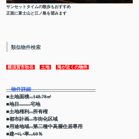
サンセットタイムの散歩もおすすめ
正面に富士山と江ノ島を望みます
類似物件検索
横須賀市秋谷
土地
海が近くの物件
物件詳細
■土地面積...148.78㎡
■地目.........宅地
■土地権利...所有権
■都市計画...市街化区域
■用途地域...第二種中高層住居専用
■建ぺい率...60％