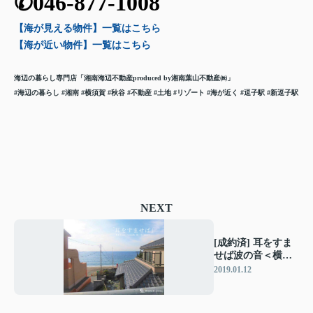
✆046-877-1008
【海が見える物件】一覧
はこちら
【海が近い物件】一覧
はこちら
海辺の暮らし専門店「湘南海辺不動産
produced by湘南葉山不動産㈱」
#海辺の暮らし
#湘南 #横須賀 #秋谷 #不動産 #土地 #リゾート
#海が近く
#逗子駅 #新逗子駅
NEXT
[成約済] 耳をすま
せば波の音＜横須
賀の不動産＞
2019.01.12