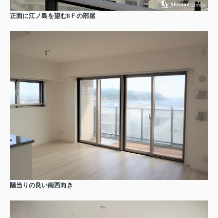
正面に江ノ島を望む8Ｆの部屋
陽当りの良い南西向き