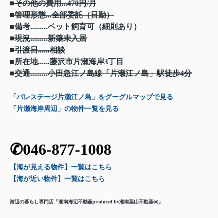
■その他の費用...470円/月
■管理形態...全部委託（日勤）
■備考.........ペット飼育可（細則あり）
■現況.........新築未入居
■引渡日......相談
■所在地......藤沢市片瀬海岸3丁目
■交通.........小田急江ノ島線「片瀬江ノ島」駅徒歩4分
「パレステージ片瀬江ノ島」をグーグルマップで見る
「片瀬海岸周辺」の物件一覧を見る
✆046-877-1008
【海が見える物件】一覧
はこちら
【海が近い物件】一覧
はこちら
海辺の暮らし専門店「湘南海辺不動産
produced by湘南葉山不動産㈱」