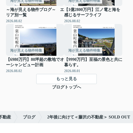
海が見える物件特集
海が見える物件特集
～海が見える物件ブログ～ エ
【1億2800万円】江ノ電と海を
リア別一覧
感じるサーフライフ
2026.08.02
2026.08.02
海が見える物件特集
海が見える物件特集
【6980万円】80坪超の敷地でオ
【9990万円】至福の景色と共に
ーシャンビュー計画
暮らす。
2026.08.02
2026.08.01
もっと見る
ブログトップへ
不動産
ブログ
2年後に向けて＜藤沢の不動産＞ SOLD OUT