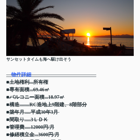
サンセットタイムも海へ駆け出そう
物件詳細
■土地権利...所有権
■専有面積...69.46㎡
■バルコニー面積...18.97㎡
■構造........RC造地上9階建、8階部分
■築年月.....平成30年3月
■間取り.....3ＬＤＫ
■管理費.....12000円/月
■修繕積立金...3600円/月