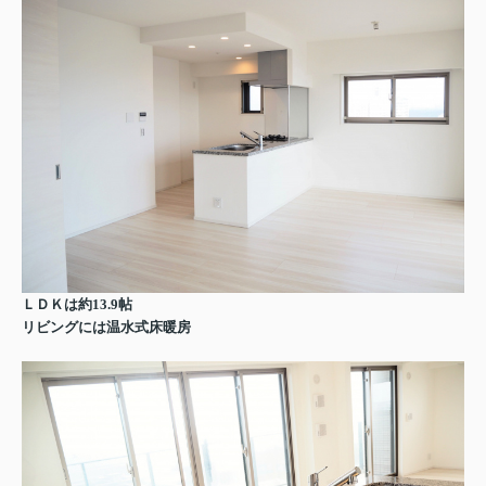
ＬＤＫは約13.9帖
リビングには温水式床暖房