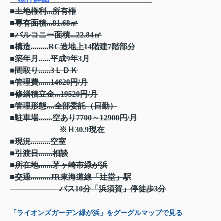
■土地権利...所有権
■専有面積...81.68㎡
■バルコニー面積...22.84㎡
■構造.........RC造地上14階建7階部分
■築年月......平成9年3月
■間取り......3ＬＤＫ
■管理費......14620円/月
■修繕積立金...19520円/月
■管理形態....全部委託（日勤）
■駐車場.......空あり7700～12900円/月
※Ｈ30.9現在
■現況..........空室
■引渡日.......相談
■所在地.......茅ヶ崎市緑が浜
■交通..........JR東海道線「辻堂」駅
バス10分「浜須賀」停徒歩3分
「ライオンズガーデン緑が浜」をグーグルマップで見る