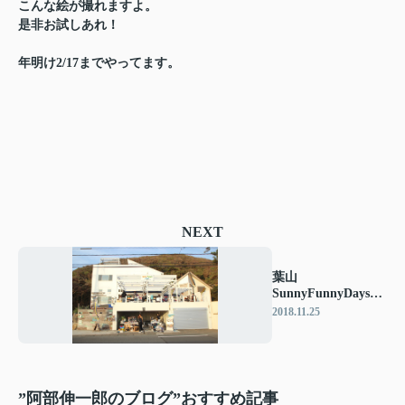
こんな絵が撮れますよ。
是非お試しあれ！
年明け2/17までやってます。
NEXT
葉山
SunnyFunnyDaysの
イベントにお邪魔し
2018.11.25
ました♪
”阿部伸一郎のブログ”おすすめ記事