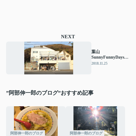
NEXT
葉山
SunnyFunnyDaysの
イベントにお邪魔し
2018.11.25
ました♪
”阿部伸一郎のブログ”おすすめ記事
阿部伸一郎のブログ
阿部伸一郎のブログ