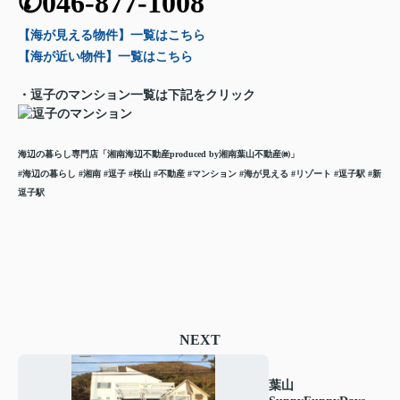
✆046-877-1008
【海が見える物件】一覧
はこちら
【海が近い物件】一覧
はこちら
・逗子のマンション一覧は下記をクリック
海辺の暮らし専門店「湘南海辺不動産
produced by湘南葉山不動産㈱」
#海辺の暮らし
#湘南 #逗子 #桜山 #不動産 #マンション
#海が見える
#リゾート #逗子駅 #新
逗子駅
NEXT
葉山