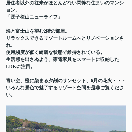
居住者以外の往来がほとんどない閑静な住まいのマンシ
ョン。
「逗子桜山ニューライフ」
海と富士山を望む2階の部屋。
リラックスできるリゾートルームへと
リノベーションさ
れ、
使用頻度が低く綺麗な状態で維持されている。
生活感を出さぬよう、家電家具をスマートに収納した
LDKに注目。
青い空、橙に染まる夕刻のサンセット、6月の花火・・・
いろんな景色で魅了するリゾート空間を是非ご覧くださ
い。