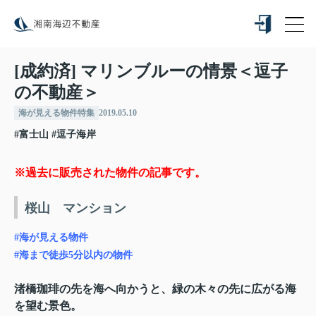
[成約済] マリンブルーの情景＜逗子
の不動産＞
海が見える物件特集
2019.05.10
#富士山
#逗子海岸
※過去に販売された物件の記事です。
桜山 マンション
#海が見える物件
#海まで徒歩5分以内の物件
渚橋珈琲の先を海へ向かうと、緑の木々の先に広がる海
を望む景色。