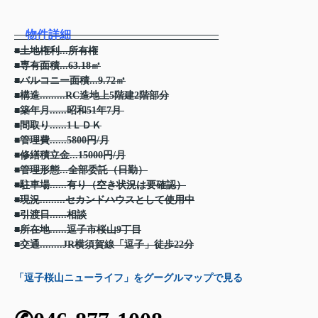
物件詳細
■土地権利...所有権
■専有面積...63.18㎡
■バルコニー面積...9.72㎡
■構造.........RC造地上5階建2階部分
■築年月......昭和51年7月
■間取り......1ＬＤＫ
■管理費......5800円/月
■修繕積立金...15000円/月
■管理形態...全部委託（日勤）
■駐車場......有り（空き状況は要確認）
■現況.........セカンドハウスとして使用中
■引渡日......相談
■所在地......逗子市桜山9丁目
■交通........JR横須賀線「逗子」徒歩22分
「逗子桜山ニューライフ」をグーグルマップで見る