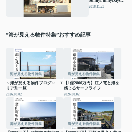
SunnyFunnyDaysの
イベントにお邪魔し
2018.11.25
ました♪
”海が見える物件特集”おすすめ記事
海が見える物件特集
海が見える物件特集
～海が見える物件ブログ～ エ
【1億2800万円】江ノ電と海を
リア別一覧
感じるサーフライフ
2026.08.02
2026.08.02
海が見える物件特集
海が見える物件特集