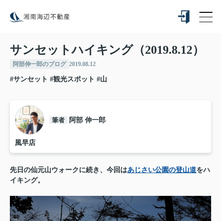
サンセットハイキング（2019.8.12）
阿部伸一郎のブログ
2019.08.12
#サンセット
#観光スポット
#山
筆者
阿部 伸一郎
風早店
先日の仙元山ウォークに続き、今回は
あじさい公園の登山道
をハ
イキング。