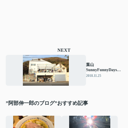
NEXT
葉山
SunnyFunnyDaysの
イベントにお邪魔し
2018.11.25
ました♪
”阿部伸一郎のブログ”おすすめ記事