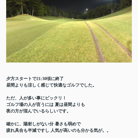
夕方スタートで
21:30
頃に終了
昼間よりも涼しく感じて快適なゴルフでした。
ただ、人が多い事にビックリ！
ゴルフ場の人が言うには
夏は昼間よりも
夜の方が混んでいるらしいです。
確かに、陽射しがない分
暑さも弱めで
疲れ具合も半減ですし
人気が高いのも分かる気が。。