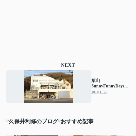
NEXT
葉山
SunnyFunnyDaysの
イベントにお邪魔し
2018.11.25
ました♪
”久保井利修のブログ”おすすめ記事