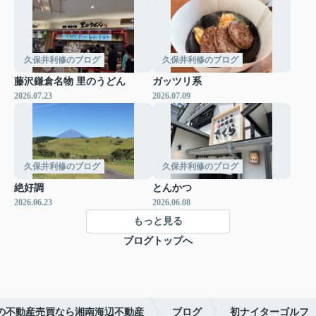
久保井利修のブログ
久保井利修のブログ
藤沢鎌倉名物 里のうどん
ガッツリ系
2026.07.23
2026.07.09
久保井利修のブログ
久保井利修のブログ
絶好調
とんかつ
2026.06.23
2026.06.08
もっと見る
ブログトップへ
の不動産売買なら湘南海辺不動産
ブログ
初ナイターゴルフ