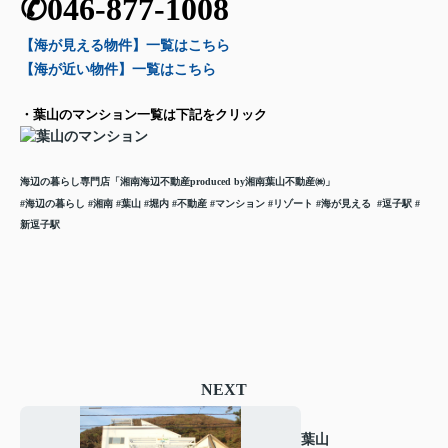
✆046-877-1008
【海が見える物件】一覧
はこちら
【海が近い物件】一覧
はこちら
・葉山のマンション一覧は下記をクリック
海辺の暮らし専門店「湘南海辺不動産
produced by湘南葉山不動産㈱」
#海辺の暮らし
#湘南 #葉山 #堀内 #不動産 #マンション #リゾート
#海が見える
#逗子駅 #
新逗子駅
NEXT
葉山