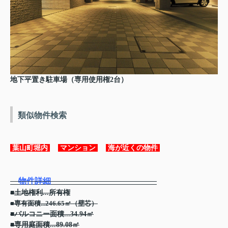
地下平置き駐車場（専用使用権2台）
類似物件検索
葉山町堀内
マンション
海が近くの物件
物件詳細
■土地権利...所有権
■専有面積...246.65㎡（壁芯）
■バルコニー面積...34.94㎡
■専用庭面積...89.08㎡