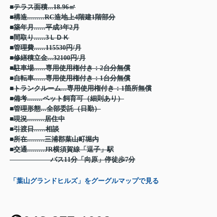
■テラス面積...18.96㎡
■構造.........RC造地上4階建1階部分
■築年月......平成3年2月
■間取り......3ＬＤＫ
■管理費......115530円/月
■修繕積立金...32100円/月
■駐車場......専用使用権付き：2台分無償
■自転車......専用使用権付き：1台分無償
■トランクルーム...専用使用権付き：1箇所無償
■備考........ペット飼育可（細則あり）
■管理形態...全部委託（日勤）
■現況.........居住中
■引渡日......相談
■所在.........三浦郡葉山町堀内
■交通.........JR横須賀線「逗子」駅
バス11分「向原」停徒歩7分
「葉山グランドヒルズ」をグーグルマップで見る