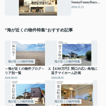
SunnyFunnyDaysの
イベントにお邪魔し
2018.11.25
ました♪
”海が近くの物件特集”おすすめ記事
海が近くの物件特集
海が近くの物件特集
～海が近くの物件ブログ～ エ
【4280万円】間口の広い角地に
リア別一覧
逗子マイホーム計画
2026.08.01
2026.08.01
海が近くの物件特集
海が近くの物件特集