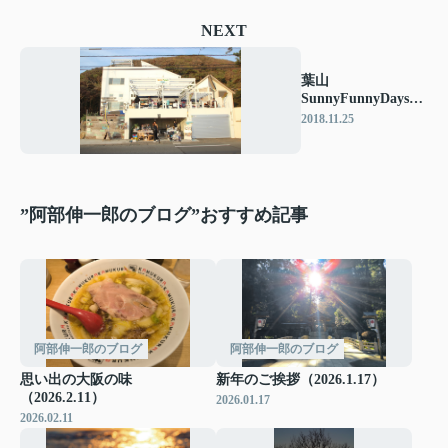
NEXT
葉山
SunnyFunnyDaysの
イベントにお邪魔し
2018.11.25
ました♪
”阿部伸一郎のブログ”おすすめ記事
阿部伸一郎のブログ
阿部伸一郎のブログ
思い出の大阪の味
新年のご挨拶（2026.1.17）
（2026.2.11）
2026.01.17
2026.02.11