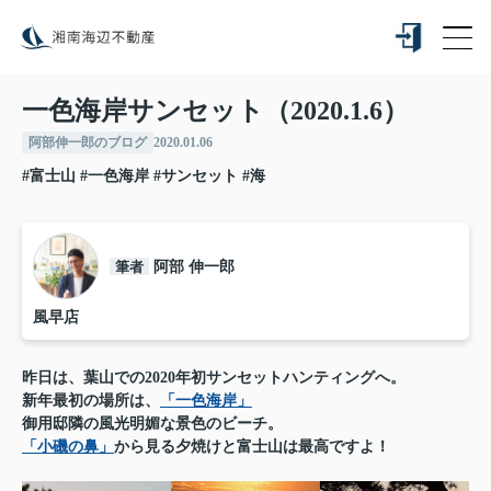
一色海岸サンセット（2020.1.6）
阿部伸一郎のブログ
2020.01.06
#富士山
#一色海岸
#サンセット
#海
筆者
阿部 伸一郎
風早店
昨日は、葉山での2020年初サンセットハンティングへ。
新年最初の場所は、
「一色海岸」
御用邸隣の風光明媚な景色のビーチ。
「小磯の鼻」
から見る夕焼けと富士山は最高ですよ！