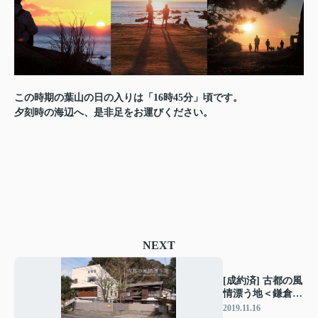
この時期の葉山の日の入りは「16時45分」頃です。
夕刻時の海辺へ、是非足をお運びください。
NEXT
[成約済] 古都の風
情漂う地＜鎌倉の
不動産＞
2019.11.16