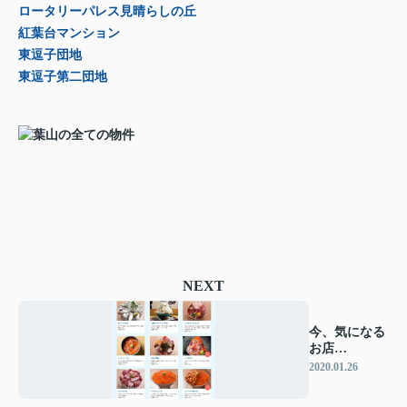
ロータリーパレス見晴らしの丘
紅葉台マンション
東逗子団地
東逗子第二団地
NEXT
今、気になる
お店
（2020.1.26）
2020.01.26