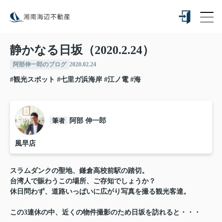
静かなる日坂（2020.2.24）
阿部伸一郎のブログ
2020.02.24
#観光スポット
#七里ガ浜海岸
#江ノ電
#海
筆者
阿部 伸一郎
風早店
スラムダンクの聖地、鎌倉高校前駅の踏切。
台湾人で賑わうこの場所、ご存知でしょうか？
休日問わず、道路いっぱいに広がり写真を撮る観光客達。
この3連休の中、近くの物件撮影のため日坂を訪れると・・・