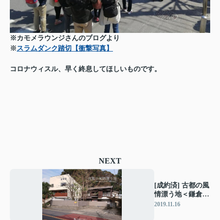
※カモメラウンジさんのブログより
※
スラムダンク踏切【衝撃写真】
コロナウィスル、早く終息してほしいものです。
NEXT
[成約済] 古都の風
情漂う地＜鎌倉の
不動産＞
2019.11.16