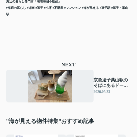
海辺の暮らし専門店「湘南海辺不動産
」
#海辺の暮らし
#湘南 #逗子 #小坪 #不動産 #マンション
#海が見える
#逗子駅 #逗子・葉山
駅
NEXT
京急逗子葉山駅の
そばにあるドーナ
ツカフェ♪＃3
2026.05.23
”海が見える物件特集”おすすめ記事