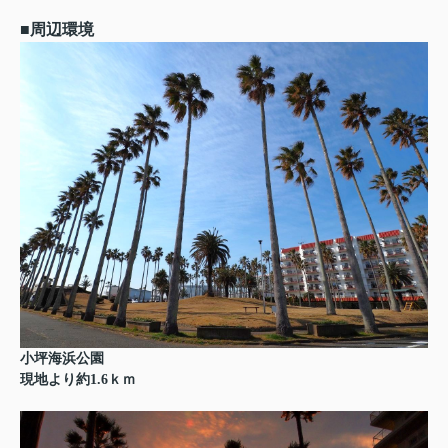
■周辺環境
小坪海浜公園
現地より約1.6ｋｍ