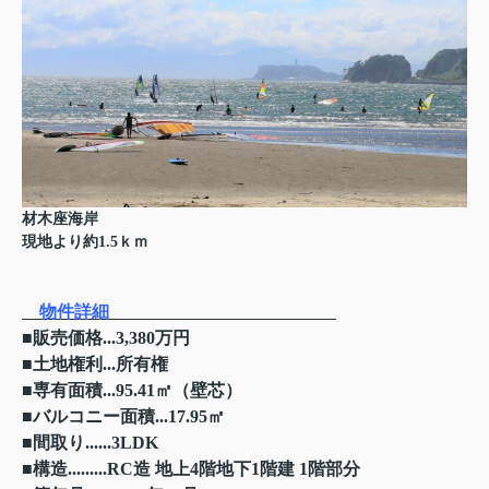
材木座海岸
現地より約1.5ｋｍ
物件詳細
■販売価格...3,380万円
■土地権利...所有権
■専有面積...95.41㎡（壁芯）
■バルコニー面積...17.95㎡
■間取り......3LDK
■構造.........RC造 地上4階地下1階建 1階部分