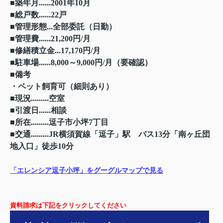
■築年月......2001年10月
■総戸数......22戸
■管理形態...全部委託（日勤）
■管理費......21,200円/月
■修繕積立金...17,170円/月
■駐車場......8,000～9,000円/月（要確認）
■備考
・ペット飼育可（細則あり）
■現況.........空室
■引渡日......相談
■所在.........逗子市小坪7丁目
■交通.........JR横須賀線「逗子」駅 バス13分「南ヶ丘団
地入口」徒歩10分
「エレンシア逗子小坪」をグーグルマップで見る
資料請求は下記をクリックしてください