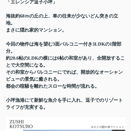
「エレンシア逗子小坪」
海抜約68ｍの丘の上、車の往来が少ないどん突きの立
地。
まさに隠れ家的マンション。
今回の物件は海を望む3面バルコニー付き3LDKの1階部
分。
約20.6帖のLDKの横には6帖の和室があり、全開放するこ
とで大空間になる。
その和室からバルコニーにでれば、開放的なオーシャン
ビューの景気に癒される。
都会の喧騒を離れたスローな時間が流れる。
小坪漁港にて新鮮な魚介を手に入れ、逗子でのリゾート
ライフが充実する。