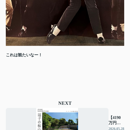
これは観たいなー！
NEXT
【4190
万円】
ビーチ
2026.05.28