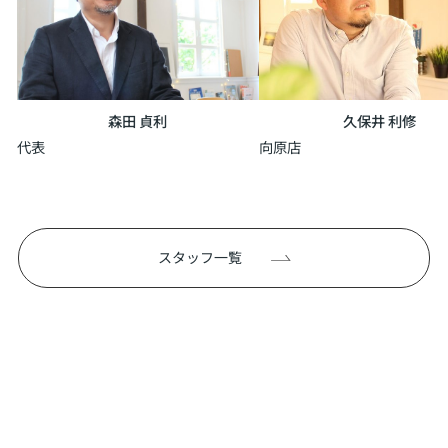
森田 貞利
久保井 利修
代表
向原店
スタッフ一覧