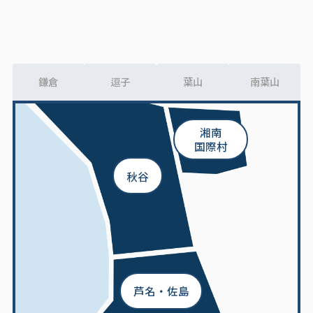
鎌倉
逗子
葉山
南葉山
湘南
国際村
秋谷
芦名・佐島