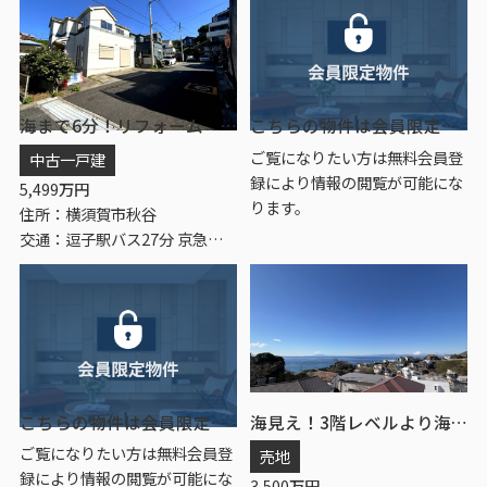
海まで6分！リフォーム 自然を感じられる 4LDK
こちらの物件は会員限定物件です。
ご覧になりたい方は無料会員登
中古一戸建
録により情報の閲覧が可能にな
5,499
万円
ります。
住所：横須賀市秋谷
交通：逗子駅バス27分 京急バス「子産石」 停歩5分
こちらの物件は会員限定物件です。
海見え！3階レベルより海を臨む 別荘エリア
ご覧になりたい方は無料会員登
売地
録により情報の閲覧が可能にな
3,500
万円