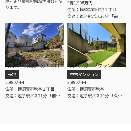
録により情報の閲覧が可能にな
3
億
1,998
万円
ります。
住所：横須賀市秋谷１丁目
交通：逗子駅バス36分 「前田橋」 停歩8分
海見え！海徒歩6分！スローライフ マリンライフ
海まで2分！「グランシティユーロリゾート葉山南」2階
売地
中古マンション
2,980
万円
3,990
万円
住所：横須賀市秋谷１丁目
住所：横須賀市秋谷
交通：逗子駅バス21分 「前田橋」 停歩5分
交通：逗子駅バス19分 「久留和海岸」 停歩1分