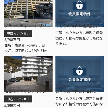
グランシティユーロリゾート西海岸通り 1階
こちらの物件は会員限定物件です。
ご覧になりたい方は無料会員登
中古マンション
録により情報の閲覧が可能にな
3,798
万円
ります。
住所：横須賀市秋谷２丁目
交通：逗子駅バス22分 「秋谷」 停歩1分
海見え！マリンテラス南葉山 5階
こちらの物件は会員限定物件です。
ご覧になりたい方は無料会員登
中古マンション
録により情報の閲覧が可能にな
5,899
万円