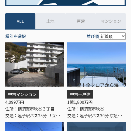
ALL
土地
戸建
マンション
種別を選択
並び順
海まで2分！マリンテラス南葉山 5階
海一望！全フロアから海を望む リゾートハウス
中古マンション
中古一戸建
4,099
万円
1
億
1,800
万円
住所：横須賀市秋谷３丁目
住所：横須賀市秋谷
交通：逗子駅バス25分 「立石」 停歩1分
交通：逗子駅バス30分 京急バス「久留和」 停歩4分