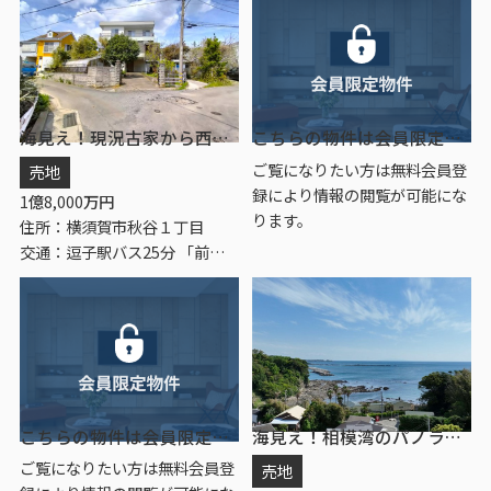
海見え！現況古家から西側に富士山・江ノ島・南側にマリーナ
こちらの物件は会員限定物件です。
ご覧になりたい方は無料会員登
売地
録により情報の閲覧が可能にな
1
億
8,000
万円
ります。
住所：横須賀市秋谷１丁目
交通：逗子駅バス25分 「前田橋」 停歩8分
こちらの物件は会員限定物件です。
海見え！相模湾のパノラマビューを楽しめます
ご覧になりたい方は無料会員登
売地