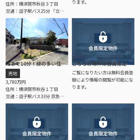
ります。
住所：横須賀市秋谷３丁目
交通：逗子駅バス25分 「立石」 停歩1分
海まで10分！緑の多い住宅街 スローライフ
こちらの物件は会員限定物件です。
ご覧になりたい方は無料会員登
売地
録により情報の閲覧が可能にな
3,780
万円
ります。
住所：横須賀市秋谷１丁目
交通：逗子駅バス33分 京急バス「前田橋（横須賀市）」 停歩3分