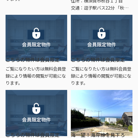
住所：横須賀市秋谷１丁目
交通：逗子駅バス22分 「秋谷」 停歩4分
こちらの物件は会員限定物件です。
こちらの物件は会員限定物件です。
ご覧になりたい方は無料会員登
ご覧になりたい方は無料会員登
録により情報の閲覧が可能にな
録により情報の閲覧が可能にな
ります。
ります。
こちらの物件は会員限定物件です。
海一望！海岸線を見下ろす 富士山を臨むロケーション