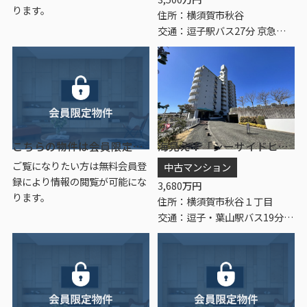
ります。
住所：横須賀市秋谷
交通：逗子駅バス27分 京急バス「子産石」 停歩7分
こちらの物件は会員限定物件です。
海見え！「シーサイドヒルズ・ノバ南葉山」5階
ご覧になりたい方は無料会員登
中古マンション
録により情報の閲覧が可能にな
3,680
万円
ります。
住所：横須賀市秋谷１丁目
交通：逗子・葉山駅バス19分 「浄楽寺」 停歩1分