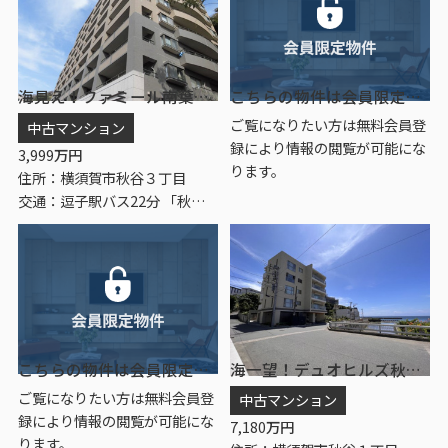
海見え！ファミール南葉山西海岸通り 1階
こちらの物件は会員限定物件です。
ご覧になりたい方は無料会員登
中古マンション
録により情報の閲覧が可能にな
3,999
万円
ります。
住所：横須賀市秋谷３丁目
交通：逗子駅バス22分 「秋谷」 停歩2分
こちらの物件は会員限定物件です。
海一望！デュオヒルズ秋谷 2階
ご覧になりたい方は無料会員登
中古マンション
録により情報の閲覧が可能にな
7,180
万円
ります。