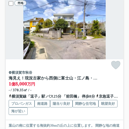
売地
横須賀市秋谷
海見え！現況古家から西側に富士山・江ノ島・南側にマリーナ
1
8,000
億
万円
- / 370.35㎡ / -
横須賀線「逗子」駅 バス25分 「前田橋」 停歩8分
京急逗子線「逗子・葉山」駅 バス23分 「前田橋」 停歩8分
プロパンガス
南道路
陽当り良好
閑静な住宅地
眺望良好
海が近い
葉山の南に位置する海抜約30mの丘の上に位置します。 閑静な地の南道