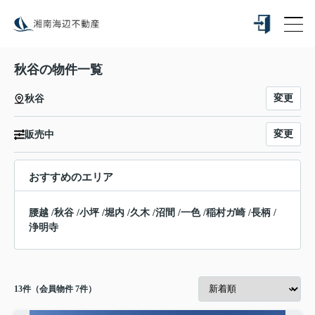
秋谷の物件一覧
変更
秋谷
変更
販売中
おすすめのエリア
腰越
/
秋谷
/
小坪
/
堀内
/
久木
/
沼間
/
一色
/
稲村ガ崎
/
長柄
/
浄明寺
13
件（会員物件 7件）