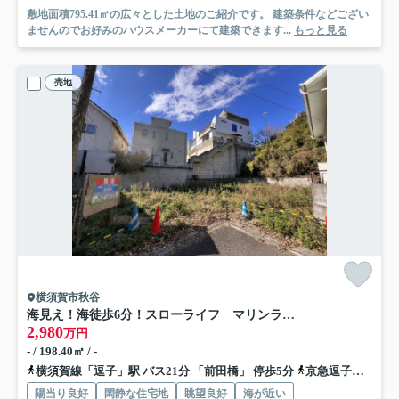
敷地面積795.41㎡の広々とした土地のご紹介です。 建築条件などござい
ませんのでお好みのハウスメーカーにて建築できます...
もっと見る
売地
横須賀市秋谷
海見え！海徒歩6分！スローライフ マリンライフ
2,980
万円
- / 198.40㎡ / -
横須賀線「逗子」駅 バス21分 「前田橋」 停歩5分
京急逗子線「逗子・葉山」駅 バス19分 「前田橋」 停歩5分
陽当り良好
閑静な住宅地
眺望良好
海が近い