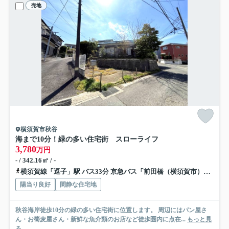
売地
横須賀市秋谷
海まで10分！緑の多い住宅街 スローライフ
3,780
万円
- / 342.16㎡ / -
横須賀線「逗子」駅 バス33分 京急バス「前田橋（横須賀市）」 停歩3分
陽当り良好
閑静な住宅地
秋谷海岸徒歩10分の緑の多い住宅街に位置します。 周辺にはパン屋さ
ん・お蕎麦屋さん・新鮮な魚介類のお店など徒歩圏内に点在...
もっと見
る