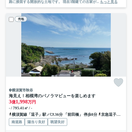
路に接面する開放的な土地です。 現在3階建ての古家が...
もっと見る
売地
横須賀市秋谷
海見え！相模湾のパノラマビューを楽しめます
3
1,998
億
万円
- / 795.41㎡ / -
横須賀線「逗子」駅 バス36分 「前田橋」 停歩8分
京急逗子線「逗子・葉山」駅 バス34分 「前田橋」 停歩8分
南道路
陽当り良好
眺望良好