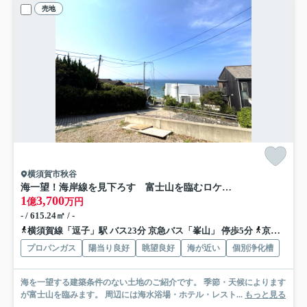
売地
横須賀市秋谷
海一望！海岸線を見下ろす 富士山を臨むロケーション
1
3,700
億
万円
- / 615.24㎡ / -
横須賀線「逗子」駅 バス23分 京急バス「峯山」 停歩5分
京急逗子線「逗子・葉山」駅 バス12分 京急バス「峯山」 停歩5分
プロパンガス
陽当り良好
眺望良好
海が近い
個別浄化槽
海を一望する建築条件のない土地のご紹介です。 季節・天候によります
が富士山を臨みます。 周辺には海水浴場・ホテル・レスト...
もっと見る