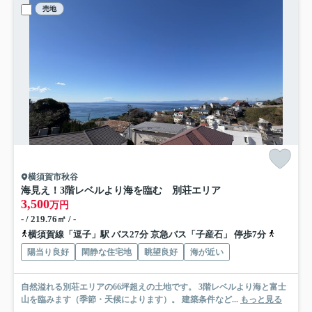
売地
横須賀市秋谷
海見え！3階レベルより海を臨む 別荘エリア
3,500
万円
- / 219.76㎡ / -
横須賀線「逗子」駅 バス27分 京急バス「子産石」 停歩7分
京急逗子
陽当り良好
閑静な住宅地
眺望良好
海が近い
自然溢れる別荘エリアの66坪超えの土地です。 3階レベルより海と富士
山を臨みます（季節・天候によります）。 建築条件など...
もっと見る