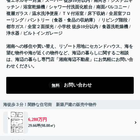
省エネルギー対策 / スーパー 徒歩10分以内 / 南向き / システムキ
ッチン / 浴室乾燥機 / シャワー付洗面化粧台 / 南面バルコニー /
複層ガラス / 温水洗浄便座 / ＴＶ付浴室 / 床下収納 / 全居室フロ
ーリング / パントリー（食器・食品の収納庫） / リビング階段 /
都市ガス / 全室２面採光 / 小学校 徒歩10分以内 / 食器洗乾燥機 /
浄水器 / ビルトインガレージ
湘南への移住や買い替え、リゾート用地にセカンドハウス、海を
望む物件や海が近くの物件など、海辺の暮らしに関するご相談
は、海辺の暮らし専門店「湘南海辺不動産」にお気軽にお問い合
わせください。
お問い合わせ
無料
海徒歩３分！閑静な住宅街 新築戸建の販売中物件
6,280万円
29.66坪(98.08㎡)