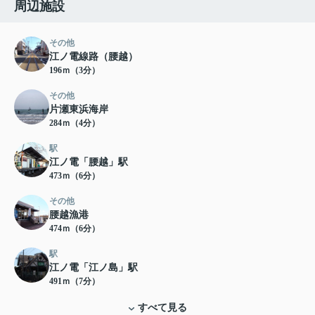
周辺施設
その他
江ノ電線路（腰越）
196ｍ（3分）
その他
片瀬東浜海岸
284ｍ（4分）
駅
江ノ電「腰越」駅
473ｍ（6分）
その他
腰越漁港
474ｍ（6分）
駅
江ノ電「江ノ島」駅
491ｍ（7分）
すべて見る