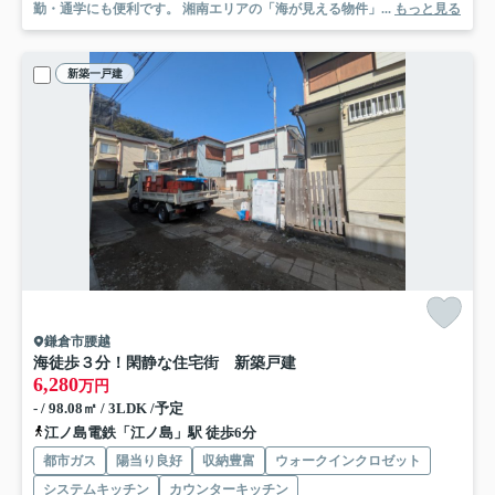
勤・通学にも便利です。 湘南エリアの「海が見える物件」...
もっと見る
新築一戸建
鎌倉市腰越
海徒歩３分！閑静な住宅街 新築戸建
6,280
万円
- / 98.08㎡ / 3LDK /予定
江ノ島電鉄「江ノ島」駅 徒歩6分
都市ガス
陽当り良好
収納豊富
ウォークインクロゼット
システムキッチン
カウンターキッチン