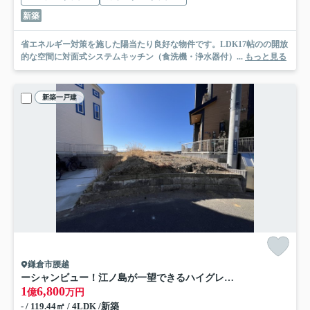
新築
省エネルギー対策を施した陽当たり良好な物件です。LDK17帖のの開放
的な空間に対面式システムキッチン（食洗機・浄水器付）...
もっと見る
新築一戸建
鎌倉市腰越
ーシャンビュー！江ノ島が一望できるハイグレード仕様の新築住宅
1
6,800
億
万円
- / 119.44㎡ / 4LDK /新築