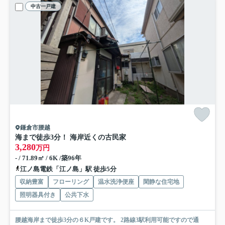
中古一戸建
鎌倉市腰越
海まで徒歩3分！ 海岸近くの古民家
3,280
万円
- / 71.89㎡ / 6K /築96年
江ノ島電鉄「江ノ島」駅 徒歩5分
収納豊富
フローリング
温水洗浄便座
閑静な住宅地
照明器具付き
公共下水
腰越海岸まで徒歩3分の６K戸建です。 2路線3駅利用可能ですので通