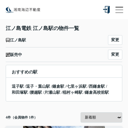
江ノ島電鉄 江ノ島駅の物件一覧
変更
江ノ島駅
変更
販売中
おすすめの駅
逗子駅
/
逗子・葉山駅
/
鎌倉駅
/
七里ヶ浜駅
/
西鎌倉駅
/
和田塚駅
/
腰越駅
/
片瀬山駅
/
稲村ヶ崎駅
/
鎌倉高校前駅
4
件（会員物件 1件）