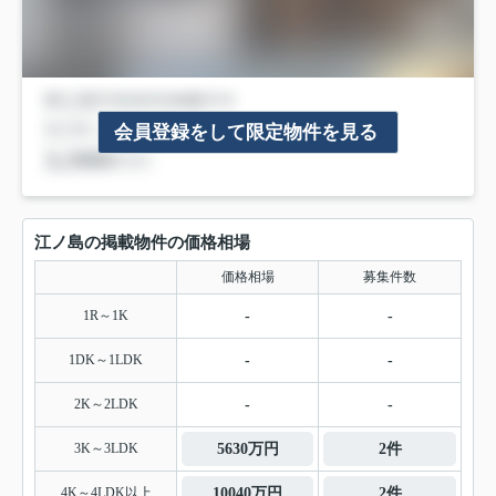
会員登録をして限定物件を見る
江ノ島の掲載物件の価格相場
価格相場
募集件数
1R～1K
-
-
1DK～1LDK
-
-
2K～2LDK
-
-
3K～3LDK
5630万円
2件
4K～4LDK以上
10040万円
2件