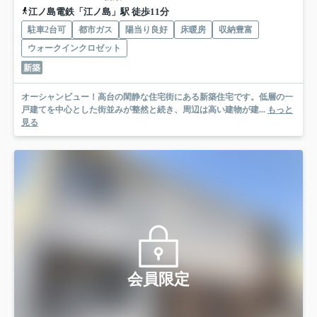
江ノ島電鉄「江ノ島」駅 徒歩11分
駐車2台可
都市ガス
陽当り良好
床暖房
収納豊富
ウォークインクロゼット
新築
オーシャンビュー！高台の閑静な住宅街にある新築住宅です。低層の一
戸建てを中心とした街並みが整然と続き、周辺は高い建物が建...
もっと
見る
会員限定