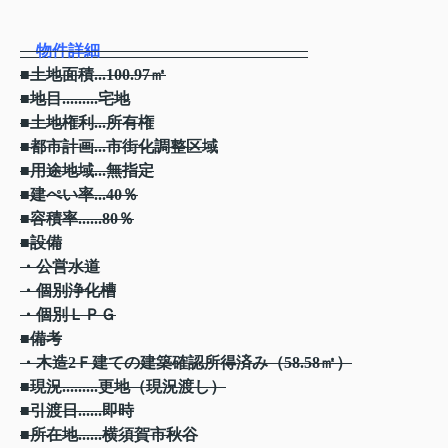
物件詳細
■土地面積...100.97㎡
■地目.........宅地
■土地権利...所有権
■都市計画...市街化調整区域
■用途地域...無指定
■建ぺい率...40％
■容積率......80％
■設備
・公営水道
・個別浄化槽
・個別ＬＰＧ
■備考
・木造2Ｆ建ての建築確認所得済み（58.58㎡）
■現況.........更地（現況渡し）
■引渡日......即時
■所在地......横須賀市秋谷