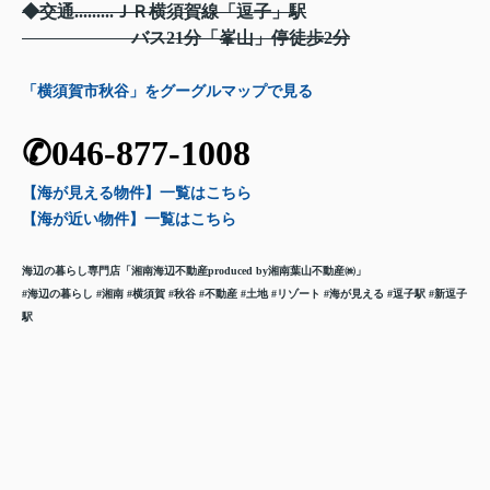
◆交通.........ＪＲ横須賀線「逗子」駅
バス21分「峯山」停徒歩2分
「横須賀市秋谷」をグーグルマップで見る
✆046-877-1008
【海が見える物件】一覧
はこちら
【海が近い物件】一覧
はこちら
海辺の暮らし専門店「湘南海辺不動産
produced by湘南葉山不動産㈱」
#海辺の暮らし
#湘南 #横須賀 #秋谷 #不動産 #土地 #リゾート
#海が見える
#逗子駅 #新逗子
駅