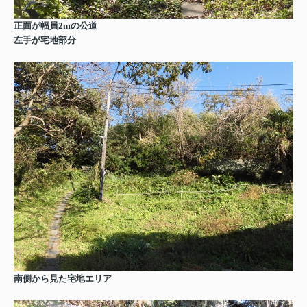
正面が幅員2mの公道
左手が宅地部分
南側から見た宅地エリア