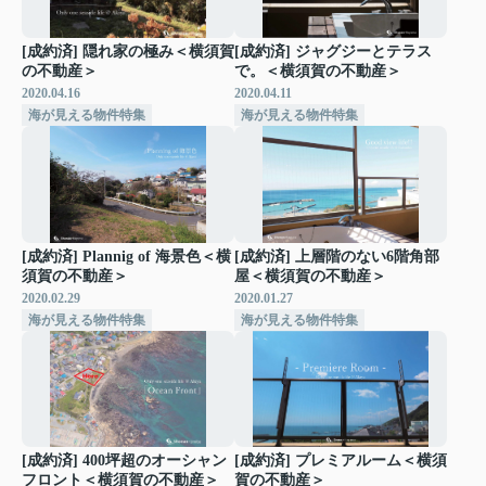
[成約済] 隠れ家の極み＜横須賀
[成約済] ジャグジーとテラス
の不動産＞
で。＜横須賀の不動産＞
2020.04.16
2020.04.11
海が見える物件特集
海が見える物件特集
[成約済] Plannig of 海景色＜横
[成約済] 上層階のない6階角部
須賀の不動産＞
屋＜横須賀の不動産＞
2020.02.29
2020.01.27
海が見える物件特集
海が見える物件特集
[成約済] 400坪超のオーシャン
[成約済] プレミアルーム＜横須
フロント＜横須賀の不動産＞
賀の不動産＞