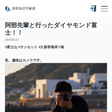
阿部先輩と行ったダイヤモンド富
士！！
2019.04.13
#富士山
#サンセット
#久留和海岸
#海
私、趣味はカメラです。