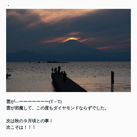
・
雲が―ーーーーーーー(T－T)
雲が邪魔して、この度もダイヤモンドならずでした。
次は秋の９月頃との事！
次こそは！！！