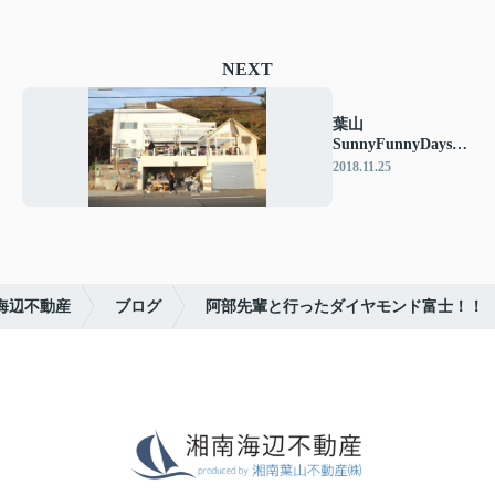
NEXT
葉山
SunnyFunnyDaysの
イベントにお邪魔し
2018.11.25
ました♪
海辺不動産
ブログ
阿部先輩と行ったダイヤモンド富士！！