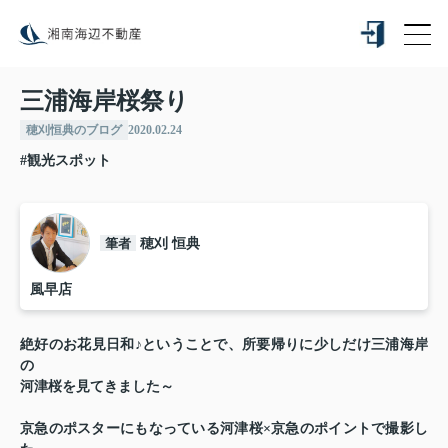
三浦海岸桜祭り
穂刈恒典のブログ
2020.02.24
#観光スポット
筆者
穂刈 恒典
風早店
絶好のお花見日和♪ということで、所要帰りに
少しだけ三浦海岸
の
河津桜を見てきました～
京急のポスターにもなっている河津桜×京急
のポイントで撮影し