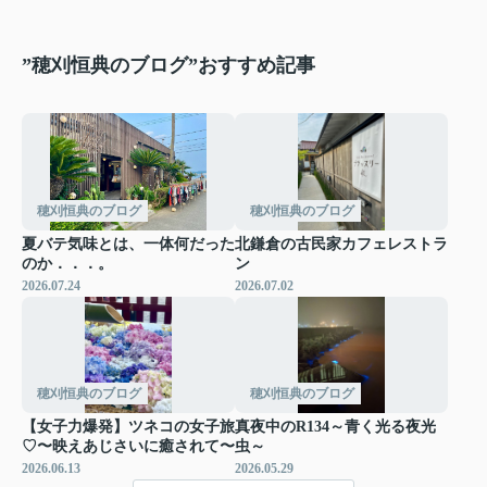
”穂刈恒典のブログ”おすすめ記事
穂刈恒典のブログ
穂刈恒典のブログ
夏バテ気味とは、一体何だった
北鎌倉の古民家カフェレストラ
のか．．．。
ン
2026.07.24
2026.07.02
穂刈恒典のブログ
穂刈恒典のブログ
【女子力爆発】ツネコの女子旅
真夜中のR134～青く光る夜光
♡〜映えあじさいに癒されて〜
虫～
2026.06.13
2026.05.29