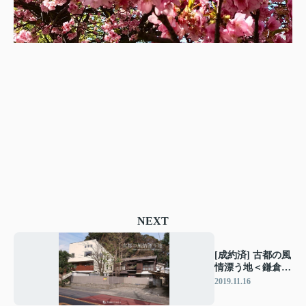
NEXT
[成約済] 古都の風
情漂う地＜鎌倉の
不動産＞
2019.11.16