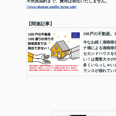
※売買成約まで、費用は発生いたしません。
//www.shonan-umibe.jp/pg-sale/
【関連記事】
100戸の不動産。
今なお続く湘南移
ナ禍による湘南移
セカンドハウスを
い！は需要大その
多くいらっしゃい
ランスが崩れている状