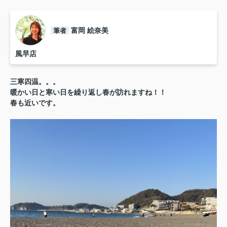
筆者
富岡 絵奈美
風早店
三寒四温。。。
暖かい日と寒い日を繰り返し春が訪れますね！！
春も近いです。