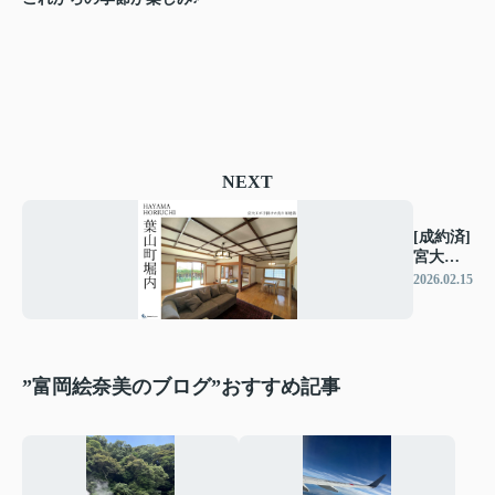
NEXT
[成約済]
宮大工
が手掛
2026.02.15
けた和
風建築
”富岡絵奈美のブログ”おすすめ記事