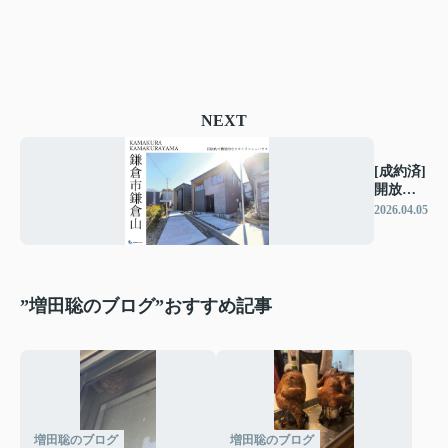
NEXT
[成約済]
開放的
で機能
2026.04.05
的なス
タイリ
ッシュ
ハウス
”増田聡のブログ”おすすめ記事
増田聡のブログ
増田聡のブログ