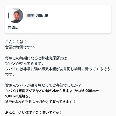
筆者
増田 聡
向原店
こんにちは！
営業の増田です^^
毎年この時期になると弊社向原店には
ツバメがやってきます。
ツバメには非常に強い帰巣本能があり同じ場所に帰ってくるそう
です。
皆さんツバメが渡り鳥だってご存知でしたか？
ツバメは東南アジアなどの越冬地から
日本までの約3,000km〜
5,000km
距離を、
途中休みながら約１ヶ月かけて渡ってきます！
あんな小さい体ですごく無いですか！