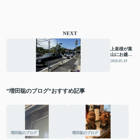
NEXT
上皇様が葉
山にお越し
になりまし
2026.05.19
た
”増田聡のブログ”おすすめ記事
増田聡のブログ
増田聡のブログ