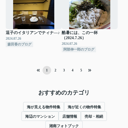
逗子のイタリアンでティナ―♪
酷暑には、この一杯
（2024.7.26）
2024.07.26
2024.07.26
森田香のブログ
阿部伸一郎のブログ
1
2
3
4
5
おすすめのカテゴリ
海が見える物件特集
海が近くの物件特集
海辺のマンション
店舗情報
売却・相続
湘南フォトブック