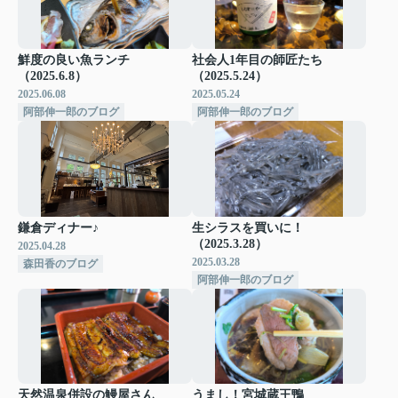
鮮度の良い魚ランチ
社会人1年目の師匠たち
（2025.6.8）
（2025.5.24）
2025.06.08
2025.05.24
阿部伸一郎のブログ
阿部伸一郎のブログ
鎌倉ディナー♪
生シラスを買いに！
（2025.3.28）
2025.04.28
2025.03.28
森田香のブログ
阿部伸一郎のブログ
天然温泉併設の鰻屋さん
うまし！宮城蔵王鴨